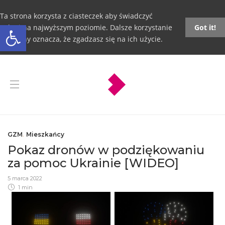
Ta strona korzysta z ciasteczek aby świadczyć
Otwórz pasek narzędzi
usługi na najwyższym poziomie. Dalsze korzystanie
Got it!
ze strony oznacza, że zgadzasz się na ich użycie.
GZM
,
Mieszkańcy
Pokaz dronów w podziękowaniu
za pomoc Ukrainie [WIDEO]
5 marca 2022
1 min