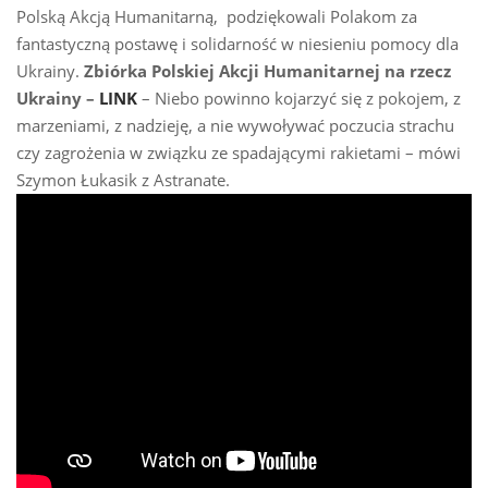
Polską Akcją Humanitarną, podziękowali Polakom za
fantastyczną postawę i solidarność w niesieniu pomocy dla
Ukrainy.
Zbiórka Polskiej Akcji Humanitarnej na rzecz
Ukrainy –
LINK
– Niebo powinno kojarzyć się z pokojem, z
marzeniami, z nadzieję, a nie wywoływać poczucia strachu
czy zagrożenia w związku ze spadającymi rakietami – mówi
Szymon Łukasik z Astranate.