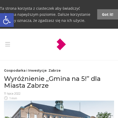
Ta strona korzysta z ciasteczek aby świadczyć
Otwórz pasek narzędzi
usługi na najwyższym poziomie. Dalsze korzystanie
Got it!
ze strony oznacza, że zgadzasz się na ich użycie.
Gospodarka i Inwestycje
,
Zabrze
Wyróżnienie „Gmina na 5!” dla
Miasta Zabrze
11 lipca 2022
1 min