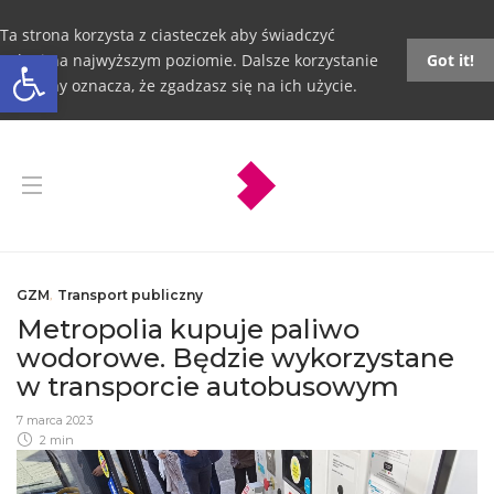
Ta strona korzysta z ciasteczek aby świadczyć
Otwórz pasek narzędzi
usługi na najwyższym poziomie. Dalsze korzystanie
Got it!
ze strony oznacza, że zgadzasz się na ich użycie.
GZM
,
Transport publiczny
Metropolia kupuje paliwo
wodorowe. Będzie wykorzystane
w transporcie autobusowym
7 marca 2023
2 min