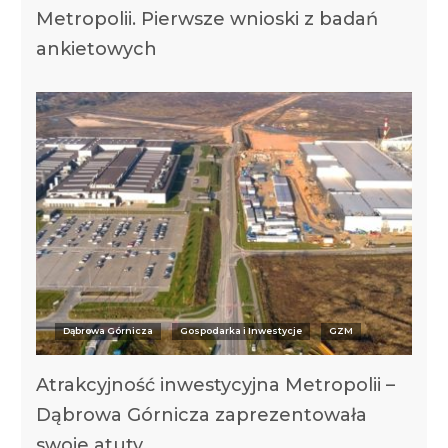
Metropolii. Pierwsze wnioski z badań
ankietowych
Dąbrowa Górnicza
Gospodarka i Inwestycje
GZM
Atrakcyjność inwestycyjna Metropolii –
Dąbrowa Górnicza zaprezentowała
swoje atuty