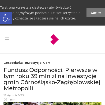
Ta strona korzysta z ciasteczek aby świadczyć
Otwórz pasek narzędzi
usługi na najwyższym poziomie. Dalsze korzystanie
Got it!
ze strony oznacza, że zgadzasz się na ich użycie.
Gospodarka i Inwestycje
,
GZM
Fundusz Odporności. Pierwsze w
tym roku 39 mln zł na inwestycje
gmin Górnośląsko-Zagłębiowskiej
Metropolii
22 stycznia 2025
1 min