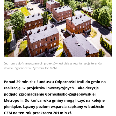
Jednym z dofinansowanych projektów jest dalsza rewitalizacja terenów
Kolonii Zgorzelec w Bytomiu, fot. GZM
Ponad 39 mln zł z Funduszu Odporności trafi do gmin na
realizację 37 projektów inwestycyjnych. Taką decyzję
podjęło Zgromadzenie Górnośląsko-Zagłębiowskiej
Metropolii. Do końca roku gminy mogą liczyć na kolejne
pieniądze. Łączny poziom wsparcia zapisany w budżecie
GZM na ten rok przekracza 201
mln zł.