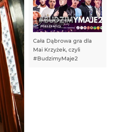
Dąbrowa Górnicza
Mieszkańcy
Cała Dąbrowa gra dla
Mai Krzyżek, czyli
#BudzimyMaje2