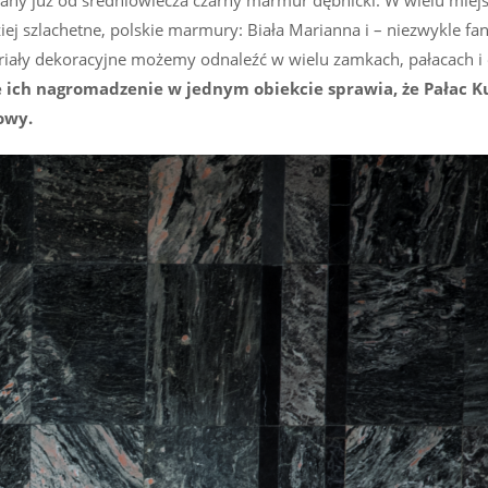
iej szlachetne, polskie marmury: Biała Marianna i – niezwykle fan
eriały dekoracyjne możemy odnaleźć w wielu zamkach, pałacach i
e ich nagromadzenie w jednym obiekcie sprawia, że Pałac K
owy.