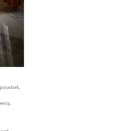
posadzek,
awicy,
cach,