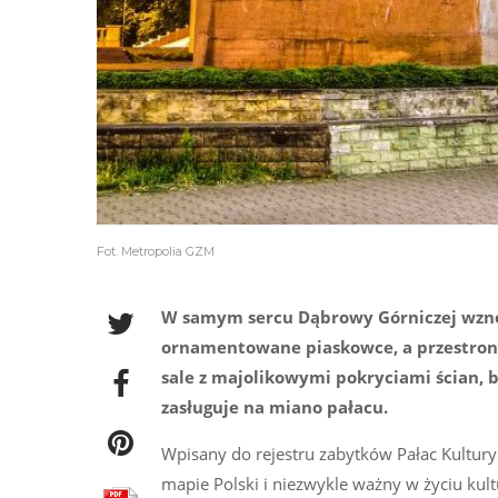
Fot. Metropolia GZM
W samym sercu Dąbrowy Górniczej wzno
ornamentowane piaskowce, a przestron
sale z majolikowymi pokryciami ścian, b
zasługuje na miano pałacu.
Wpisany do rejestru zabytków Pałac Kultury
mapie Polski i niezwykle ważny w życiu ku