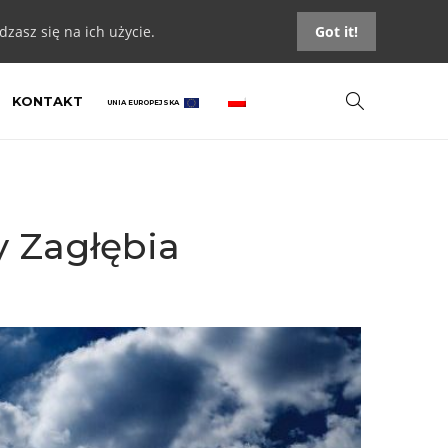
zasz się na ich użycie.
Got it!
KONTAKT
UNIA EUROPEJSKA
y Zagłębia