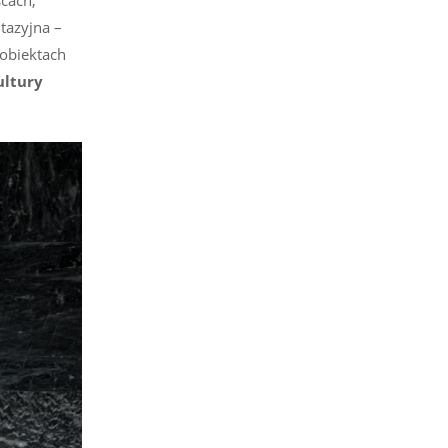
tazyjna –
 obiektach
ultury