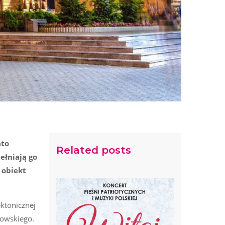
ato
Related posts
łniają go
 obiekt
ktonicznej
rowskiego.