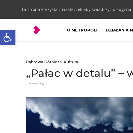
Ta strona korzysta z ciasteczek aby świadczyć usługi na
Otwórz pasek narzędzi
O METROPOLII
DZIAŁANIA 
Dąbrowa Górnicza
,
Kultura
„Pałac w detalu” –
7 marca 2025