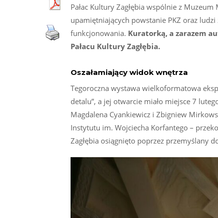
Pałac Kultury Zagłębia wspólnie z Muzeum 
upamiętniających powstanie PKZ oraz ludzi 
funkcjonowania.
Kuratorką, a zarazem au
Pałacu Kultury Zagłębia.
Oszałamiający widok wnętrza
Tegoroczna wystawa wielkoformatowa ekspon
detalu”, a jej otwarcie miało miejsce 7 lute
Magdalena Cyankiewicz i Zbigniew Mirkowsk
Instytutu im. Wojciecha Korfantego – przek
Zagłębia osiągnięto poprzez przemyślany dob