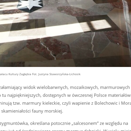
ałacu Kultury Zagłębia Fot. Justyna Staworzyńska-Lichosik
szałamiający widok wielobarwnych, mozaikowych, marmurowych 
 tu najpiękniejszych, dostępnych w ówczesnej Polsce materiałów
nują tzw. marmury kieleckie, czyli wapienie z Bolechowic i Mor
 skamieniałości fauny morskiej.
a zygmuntówka, określana potocznie „salcesonem” ze względu na
ny już od średniowiecza czarny marmur dębnicki. W wielu miejs