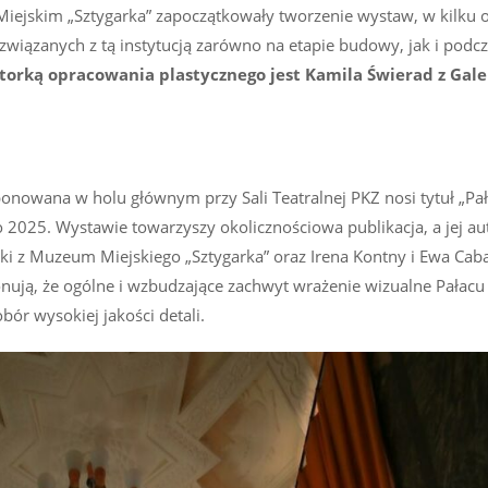
Miejskim „Sztygarka” zapoczątkowały tworzenie wystaw, w kilku 
związanych z tą instytucją zarówno na etapie budowy, jak i podcz
torką opracowania plastycznego jest Kamila Świerad z Galer
owana w holu głównym przy Sali Teatralnej PKZ nosi tytuł „Pa
go 2025. Wystawie towarzyszy okolicznościowa publikacja, a jej au
i z Muzeum Miejskiego „Sztygarka” oraz Irena Kontny i Ewa Cab
onują, że ogólne i wzbudzające zachwyt wrażenie wizualne Pałacu
ór wysokiej jakości detali.