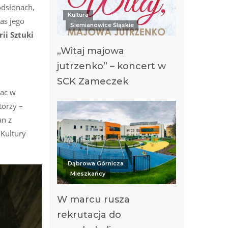
odsłonach,
Kultura
as jego
Siemianowice Śląskie
ii Sztuki
„Witaj majowa
jutrzenko” – koncert w
SCK Zameczek
łac w
torzy –
an z
 Kultury
Dąbrowa Górnicza
Mieszkańcy
W marcu rusza
rekrutacja do