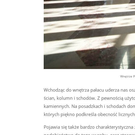
Wnętrze P
Wchodząc do wnętrza pałacu uderza nas o
ścian, kolumn i schodów. Z pewnością użyto
kamiennych. Na posadzkach i schodach domi
których piękno podkreśla obecność licznych
Pojawia się także bardzo charakterystyczn
podobieństwo do tego wyrobu, oraz stosowa