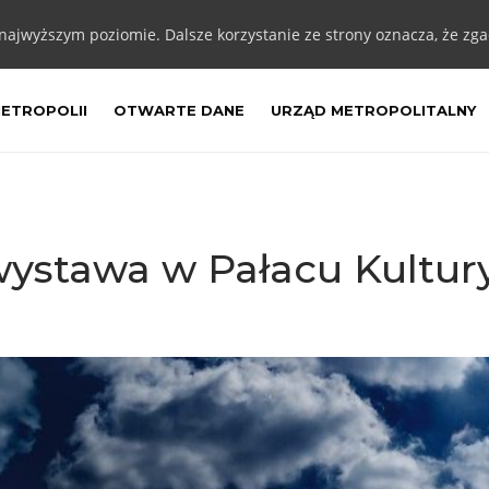
 najwyższym poziomie. Dalsze korzystanie ze strony oznacza, że zgad
METROPOLII
OTWARTE DANE
URZĄD METROPOLITALNY
 wystawa w Pałacu Kultur