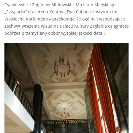
Cyankiewicz i Zbigniew Mirkowski z Muzeum Miejskiego
„Sztygarka” oraz Irena Kontny i Ewa Caban z Instytutu im.
Wojciecha Korfantego – przekonują, że ogólne i wzbudzające
zachwyt wrażenie wizualne Pałacu Kultury Zagłębia osiągnięto
poprzez przemyślany dobór wysokiej jakości detali.