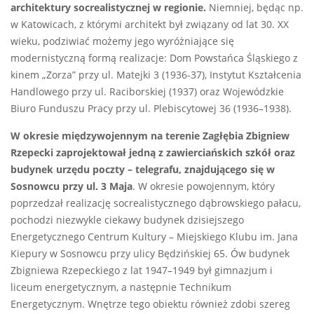
architektury socrealistycznej w regionie.
Niemniej, będąc np.
w Katowicach, z którymi architekt był związany od lat 30. XX
wieku, podziwiać możemy jego wyróżniające się
modernistyczną formą realizacje: Dom Powstańca Śląskiego z
kinem „Zorza” przy ul. Matejki 3 (1936-37), Instytut Kształcenia
Handlowego przy ul. Raciborskiej (1937) oraz Wojewódzkie
Biuro Funduszu Pracy przy ul. Plebiscytowej 36 (1936–1938).
W okresie międzywojennym na terenie Zagłębia Zbigniew
Rzepecki zaprojektował jedną z zawierciańskich szkół oraz
budynek urzędu poczty – telegrafu, znajdującego się w
Sosnowcu przy ul. 3 Maja
. W okresie powojennym, który
poprzedzał realizację socrealistycznego dąbrowskiego pałacu,
pochodzi niezwykle ciekawy budynek dzisiejszego
Energetycznego Centrum Kultury – Miejskiego Klubu im. Jana
Kiepury w Sosnowcu przy ulicy Będzińskiej 65. Ów budynek
Zbigniewa Rzepeckiego z lat 1947–1949 był gimnazjum i
liceum energetycznym, a następnie Technikum
Energetycznym. Wnętrze tego obiektu również zdobi szereg