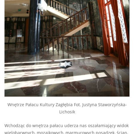
Wnętrze Pałacu Kultury Zagłębia Fot. Justyna Staworzyńska-
Lichosik
Wchodząc do wnętrza pałacu uderza nas oszałamiający widok
wielobarwnych, mozaikowych, marmurowych posadzek, ścian,