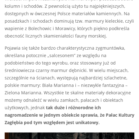
kolumn i schodów. Z pewnością użyto tu najpiękniejszych,
dostępnych w ówczesnej Polsce materiałów kamiennych. Na
posadzkach i schodach dominują tzw. marmury kieleckie, czyli
wapienie z Bolechowic i Morawicy, których piękno podkreśla
obecność licznych skamieniałości fauny morskiej.
Pojawia się także bardzo charakterystyczna zygmuntówka,
określana potocznie „salcesonem” ze względu na
podobieństwo do tego wyrobu, oraz stosowany już od
średniowiecza czarny marmur dębnicki. W wielu miejscach,
szczególnie na ścianach, występują najbardziej szlachetne,
polskie marmury: Biała Marianna i – niezwykle fantazyjna –
Zielona Marianna. Wszystkie te skalne materiały dekoracyjne
możemy odnaleźć w wielu zamkach, pałacach i obiektach
użytkowych, jednak
tak duże i różnorodne ich
nagromadzenie w jednym obiekcie sprawia, że Pałac Kultury
Zagłębia pod tym względem jest unikatowy.