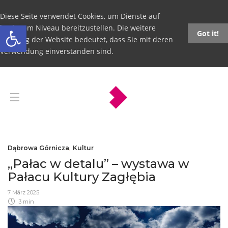
Diese Seite verwendet Cookies, um Dienste auf
Open toolbar
höchstem Niveau bereitzustellen. Die weitere
Got it!
Nutzung der Website bedeutet, dass Sie mit deren
Verwendung einverstanden sind.
Dąbrowa Górnicza
,
Kultur
„Pałac w detalu” – wystawa w
Pałacu Kultury Zagłębia
7 März 2025
3 min