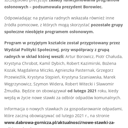
szczegółowo precyzuje
zasady funkcjonowania programów
osłonowych – podsumowała prezydent Borowiec.
Odpowiadając na pytania radnych wskazała również inne
źródła pomocowe, z których mogą skorzystać
pozostałe grupy
społeczne nieobjęte programem osłonowym.
Program w przyjętym kształcie został przygotowany przez
Wydział Polityki Społecznej, przy współpracy z grupą
radnych w skład której weszli:
Artur Borowicz, Piotr Chałuda,
Krystyna Chrobot, Kamil Dybich, Robert Kazimirski, Bożena
Kozak, Magdalena Miczko, Agnieszka Pasternak, Grzegorz
Przewieźlik, Krystyna Stępień, Krystyna Szaniawska, Marek
Węgrzynowicz, Szymon Widera, Robert Witecki i Sławomir
Żmudka. Będzie on obowiązywał
od lutego 2021
roku, kiedy
wejdą w życie nowe stawki za odbiór odpadów komunalnych.
Informacja o nowych stawkach za gospodarowanie odpadami,
które zaczną obowiązywać od lutego 2021 r., na stronie
www.dabrowa-gornicza.pl/aktualnosci/nowe-stawki-za-