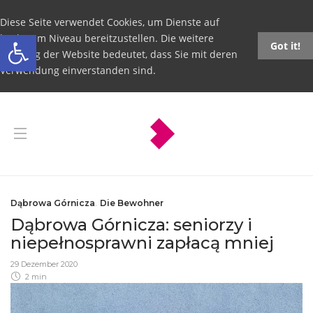
Diese Seite verwendet Cookies, um Dienste auf
Open toolbar
höchstem Niveau bereitzustellen. Die weitere
Got it!
Nutzung der Website bedeutet, dass Sie mit deren
Verwendung einverstanden sind.
Dąbrowa Górnicza
,
Die Bewohner
Dąbrowa Górnicza: seniorzy i
niepełnosprawni zapłacą mniej
29 Dezember 2020
2 min