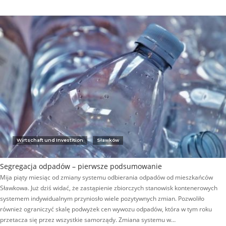
Wirtschaft und Investition
Sławków
Segregacja odpadów – pierwsze podsumowanie
Mija piąty miesiąc od zmiany systemu odbierania odpadów od mieszkańców
Sławkowa. Już dziś widać, że zastąpienie zbiorczych stanowisk kontenerowych
systemem indywidualnym przyniosło wiele pozytywnych zmian. Pozwoliło
również ograniczyć skalę podwyżek cen wywozu odpadów, która w tym roku
przetacza się przez wszystkie samorządy. Zmiana systemu w…