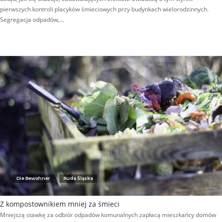
pierwszych kontroli placyków śmieciowych przy budynkach wielorodzinnych.
Segregacja odpadów,…
Die Bewohner
Ruda Śląska
Z kompostownikiem mniej za śmieci
Mniejszą stawkę za odbiór odpadów komunalnych zapłacą mieszkańcy domów