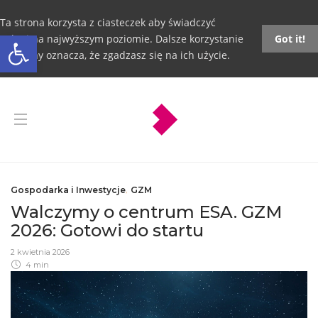
Ta strona korzysta z ciasteczek aby świadczyć
Otwórz pasek narzędzi
usługi na najwyższym poziomie. Dalsze korzystanie
Got it!
ze strony oznacza, że zgadzasz się na ich użycie.
Gospodarka i Inwestycje
,
GZM
Walczymy o centrum ESA. GZM
2026: Gotowi do startu
2 kwietnia 2026
4 min