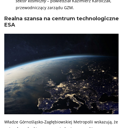
sektor kosmiczny
– powiedział Kazimierz Karolczak,
przewodniczący zarządu GZM.
Realna szansa na centrum technologiczne
ESA
Władze Górnośląsko-Zagłębiowskiej Metropolii wskazują, że