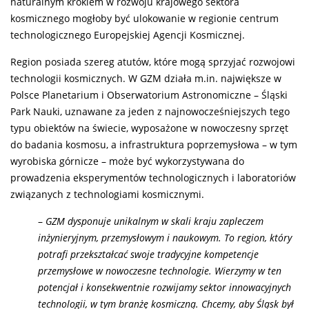
naturalnym krokiem w rozwoju krajowego sektora
kosmicznego mogłoby być ulokowanie w regionie centrum
technologicznego Europejskiej Agencji Kosmicznej.
Region posiada szereg atutów, które mogą sprzyjać rozwojowi
technologii kosmicznych. W GZM działa m.in. największe w
Polsce Planetarium i Obserwatorium Astronomiczne – Śląski
Park Nauki, uznawane za jeden z najnowocześniejszych tego
typu obiektów na świecie, wyposażone w nowoczesny sprzęt
do badania kosmosu, a infrastruktura poprzemysłowa – w tym
wyrobiska górnicze – może być wykorzystywana do
prowadzenia eksperymentów technologicznych i laboratoriów
związanych z technologiami kosmicznymi.
–
GZM dysponuje unikalnym w skali kraju zapleczem
inżynieryjnym, przemysłowym i naukowym. To region, który
potrafi przekształcać swoje tradycyjne kompetencje
przemysłowe w nowoczesne technologie. Wierzymy w ten
potencjał i konsekwentnie rozwijamy sektor innowacyjnych
technologii, w tym branżę kosmiczną. Chcemy, aby Śląsk był