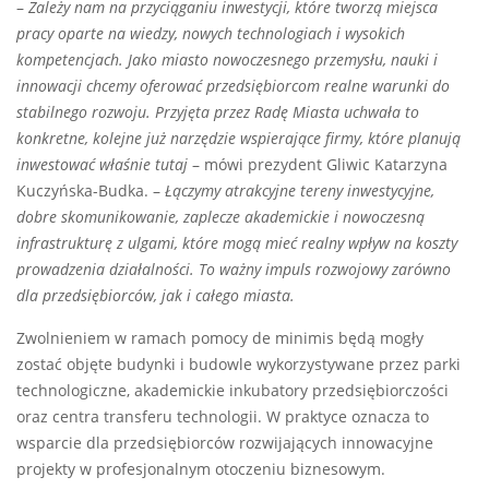
–
Zależy nam na przyciąganiu inwestycji, które tworzą miejsca
pracy oparte na wiedzy, nowych technologiach i wysokich
kompetencjach. Jako miasto nowoczesnego przemysłu, nauki i
innowacji chcemy oferować przedsiębiorcom realne warunki do
stabilnego rozwoju. Przyjęta przez Radę Miasta uchwała to
konkretne, kolejne już narzędzie wspierające firmy, które planują
inwestować właśnie tutaj
– mówi prezydent Gliwic Katarzyna
Kuczyńska-Budka. –
Łączymy atrakcyjne tereny inwestycyjne,
dobre skomunikowanie, zaplecze akademickie i nowoczesną
infrastrukturę z ulgami, które mogą mieć realny wpływ na koszty
prowadzenia działalności. To ważny impuls rozwojowy zarówno
dla przedsiębiorców, jak i całego miasta.
Zwolnieniem w ramach pomocy de minimis będą mogły
zostać objęte budynki i budowle wykorzystywane przez parki
technologiczne, akademickie inkubatory przedsiębiorczości
oraz centra transferu technologii. W praktyce oznacza to
wsparcie dla przedsiębiorców rozwijających innowacyjne
projekty w profesjonalnym otoczeniu biznesowym.