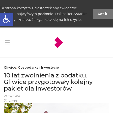
Ta strona korzysta z ciasteczek aby świadczyć
Otwórz pasek narzędzi
usługi na najwyższym poziomie. Dalsze korzystanie
Got it!
ze strony oznacza, że zgadzasz się na ich użycie.
Gliwice
,
Gospodarka i Inwestycje
10 lat zwolnienia z podatku.
Gliwice przygotowały kolejny
pakiet dla inwestorów
29 maja 2026
2 min