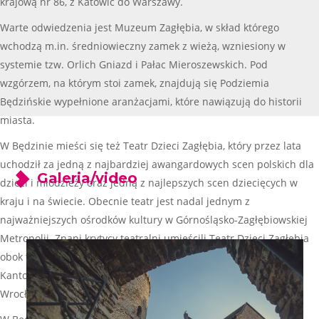
krajową nr 86, z Katowic do Warszawy.
Warte odwiedzenia jest Muzeum Zagłębia, w skład którego
wchodzą m.in. średniowieczny zamek z wieżą, wzniesiony w
systemie tzw. Orlich Gniazd i Pałac Mieroszewskich. Pod
wzgórzem, na którym stoi zamek, znajdują się Podziemia
Będzińskie wypełnione aranżacjami, które nawiązują do historii
miasta.
W Będzinie mieści się też Teatr Dzieci Zagłębia, który przez lata
uchodził za jedną z najbardziej awangardowych scen polskich dla
Galeria/video
dzieci i młodzieży oraz jedną z najlepszych scen dziecięcych w
kraju i na świecie. Obecnie teatr jest nadal jednym z
najważniejszych ośrodków kultury w Górnośląsko-Zagłębiowskiej
Metropolii. Znani krytycy teatralni umieścili Teatr Dzieci Zagłębia
obok takich zjawisk artystycznych, jak Teatr Cricot II Tadeusza
Kantora z Krakowa i Teatr Laboratorium Jerzego Grotowskiego z
Wrocławia.