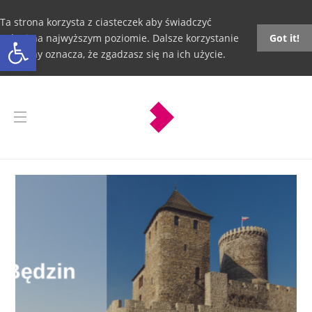
Ta strona korzysta z ciasteczek aby świadczyć
Otwórz pasek narzędzi
usługi na najwyższym poziomie. Dalsze korzystanie
Got it!
ze strony oznacza, że zgadzasz się na ich użycie.
Będzin