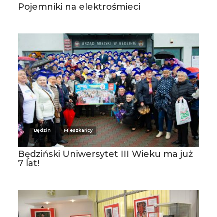
Pojemniki na elektrośmieci
Będzin
Mieszkańcy
Będziński Uniwersytet III Wieku ma już
7 lat!