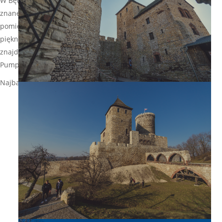
W Będzinie ogromną popularnością cieszy się Góra Dorotka. To
znane w całym województwie śląskim wzgórze, wznoszące się
pomiędzy Będzinem i Sosnowcem, z zabytkowym kościołem i
pięknymi terenami, po których można spacerować. W mieście
znajduje się Strefa Aktywności Rodzinnej, Wodny Plac Zabaw,
Pumptruck, Skatepark oraz Strefa Psiej Aktywności.
Najbardziej charakterystycznym obiektem Będzina jest Zamek.