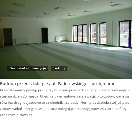
Gospodarka i Inwestycje
Lędziny
Budowa przedszkola przy ul. Paderewskiego – postęp prac
Przedstawiamy postęp prac przy budowie przedszkola przy ul. Paderewskiego –
stan na dzień 25 marca. Obecnie trwa malowanie elewacji, przygotowywane są
również drogi dojazdowe oraz chodniki. Za budynkiem przedszkola stoi już plac
zabaw, wokół którego trwają prace polegające na przygotowaniu terenu. Cały
czas trwają również…