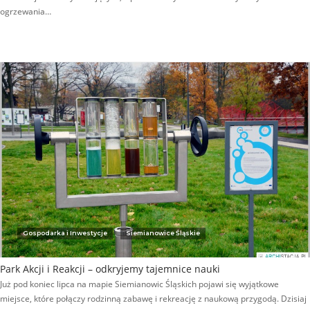
ogrzewania…
Gospodarka i Inwestycje
Siemianowice Śląskie
Park Akcji i Reakcji – odkryjemy tajemnice nauki
Już pod koniec lipca na mapie Siemianowic Śląskich pojawi się wyjątkowe
miejsce, które połączy rodzinną zabawę i rekreację z naukową przygodą. Dzisiaj