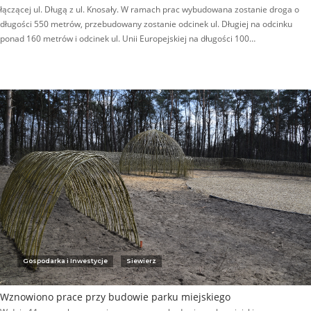
łączącej ul. Długą z ul. Knosały. W ramach prac wybudowana zostanie droga o
długości 550 metrów, przebudowany zostanie odcinek ul. Długiej na odcinku
ponad 160 metrów i odcinek ul. Unii Europejskiej na długości 100…
Gospodarka i Inwestycje
Siewierz
Wznowiono prace przy budowie parku miejskiego