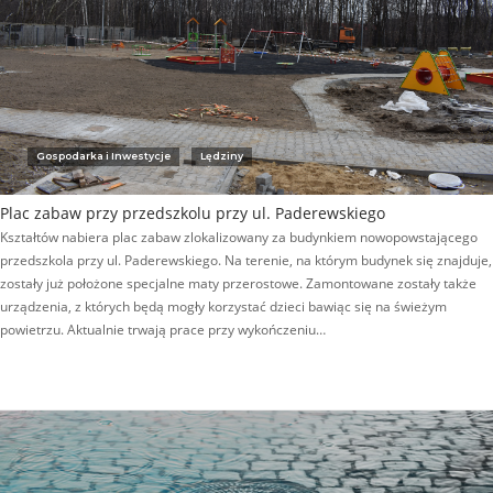
Gospodarka i Inwestycje
Lędziny
Plac zabaw przy przedszkolu przy ul. Paderewskiego
Kształtów nabiera plac zabaw zlokalizowany za budynkiem nowopowstającego
przedszkola przy ul. Paderewskiego. Na terenie, na którym budynek się znajduje,
zostały już położone specjalne maty przerostowe. Zamontowane zostały także
urządzenia, z których będą mogły korzystać dzieci bawiąc się na świeżym
powietrzu. Aktualnie trwają prace przy wykończeniu…