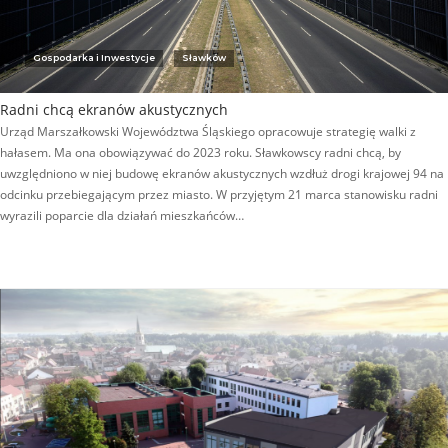
Gospodarka i Inwestycje
Sławków
Radni chcą ekranów akustycznych
Urząd Marszałkowski Województwa Śląskiego opracowuje strategię walki z
hałasem. Ma ona obowiązywać do 2023 roku. Sławkowscy radni chcą, by
uwzględniono w niej budowę ekranów akustycznych wzdłuż drogi krajowej 94 na
odcinku przebiegającym przez miasto. W przyjętym 21 marca stanowisku radni
wyrazili poparcie dla działań mieszkańców…