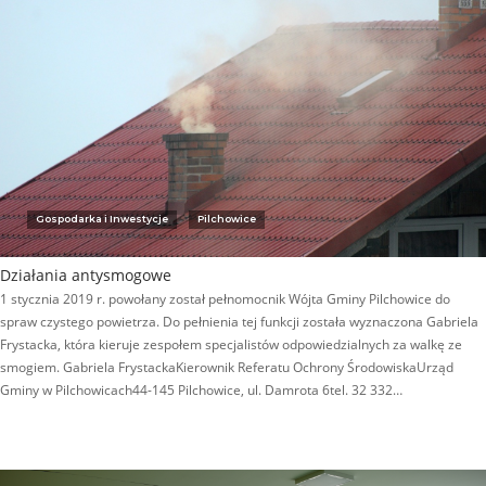
Gospodarka i Inwestycje
Pilchowice
Działania antysmogowe
1 stycznia 2019 r. powołany został pełnomocnik Wójta Gminy Pilchowice do
spraw czystego powietrza. Do pełnienia tej funkcji została wyznaczona Gabriela
Frystacka, która kieruje zespołem specjalistów odpowiedzialnych za walkę ze
smogiem. Gabriela FrystackaKierownik Referatu Ochrony ŚrodowiskaUrząd
Gminy w Pilchowicach44-145 Pilchowice, ul. Damrota 6tel. 32 332…