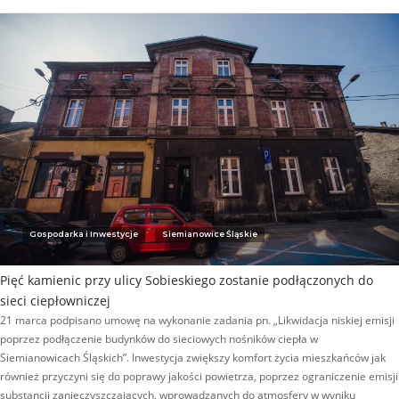
Gospodarka i Inwestycje
Siemianowice Śląskie
Pięć kamienic przy ulicy Sobieskiego zostanie podłączonych do
sieci ciepłowniczej
21 marca podpisano umowę na wykonanie zadania pn. „Likwidacja niskiej emisji
poprzez podłączenie budynków do sieciowych nośników ciepła w
Siemianowicach Śląskich”. Inwestycja zwiększy komfort życia mieszkańców jak
również przyczyni się do poprawy jakości powietrza, poprzez ograniczenie emisji
substancji zanieczyszczających, wprowadzanych do atmosfery w wyniku