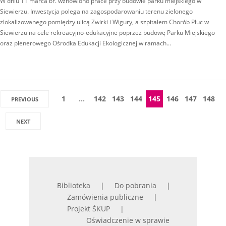
W dniu 11 marca br. wznowiono prace przy budowie parku miejskiego w
Siewierzu. Inwestycja polega na zagospodarowaniu terenu zielonego
zlokalizowanego pomiędzy ulicą Żwirki i Wigury, a szpitalem Chorób Płuc w
Siewierzu na cele rekreacyjno-edukacyjne poprzez budowę Parku Miejskiego
oraz plenerowego Ośrodka Edukacji Ekologicznej w ramach…
1
…
142
143
144
145
146
147
148
PREVIOUS
NEXT
Biblioteka
Do pobrania
Zamówienia publiczne
Projekt ŚKUP
Oświadczenie w sprawie