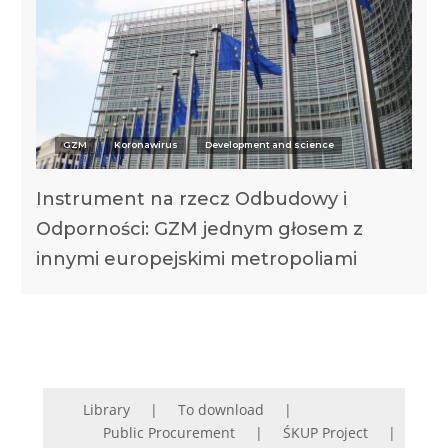
GZM
Koronawirus
Development and science
Instrument na rzecz Odbudowy i
Odporności: GZM jednym głosem z
innymi europejskimi metropoliami
Library
To download
Public Procurement
ŚKUP Project