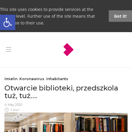
This site uses cookies to provide services at the
Open toolbar
highest level. Further use of the site means that
Got it!
you agree to their use.
Imielin
,
Koronawirus
,
Inhabitants
Otwarcie biblioteki, przedszkola
tuż, tuż….
4 May 2020
1 min