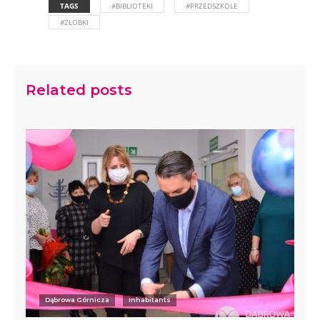
TAGS
#BIBLIOTEKI
#PRZEDSZKOLE
#ŻŁOBKI
Related posts
Dąbrowa Górnicza
Inhabitants