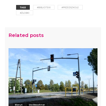
TAGS
#BIBLIOTEKI
#PRZEDSZKOLE
#ŻŁOBKI
Related posts
Bieruń
Die Bewohner