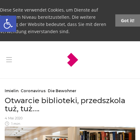
Diese Seite verwendet Cookies, um Dienste auf
Open toolbar
höchstem Niveau bereitzustellen. Die weitere
Got it!
Nutzung der Website bedeutet, dass Sie mit deren
Verwendung einverstanden sind.
Imielin
,
Coronavirus
,
Die Bewohner
Otwarcie biblioteki, przedszkola
tuż, tuż….
4 Mai 2020
1 min