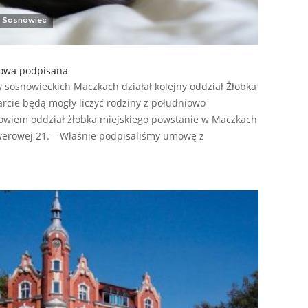
Sosnowiec
mowa podpisana
 sosnowieckich Maczkach działał kolejny oddział Żłobka
rcie będą mogły liczyć rodziny z południowo-
owiem oddział żłobka miejskiego powstanie w Maczkach
werowej 21. – Właśnie podpisaliśmy umowę z