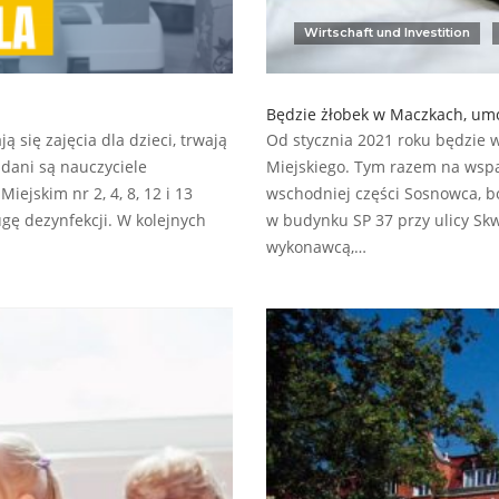
Wirtschaft und Investition
Będzie żłobek w Maczkach, u
 się zajęcia dla dzieci, trwają
Od stycznia 2021 roku będzie w
dani są nauczyciele
Miejskiego. Tym razem na wspa
ejskim nr 2, 4, 8, 12 i 13
wschodniej części Sosnowca, b
ę dezynfekcji. W kolejnych
w budynku SP 37 przy ulicy Sk
wykonawcą,…