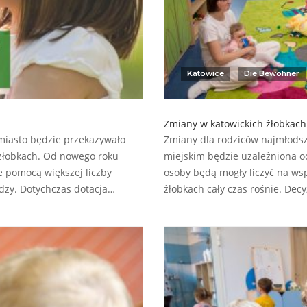
Katowice
Die Bewohner
Zmiany w katowickich żłobkach
miasto będzie przekazywało
Zmiany dla rodziców najmłodsz
 żłobkach. Od nowego roku
miejskim będzie uzależniona o
ie pomocą większej liczby
osoby będą mogły liczyć na wspa
ędzy. Dotychczas dotacja…
żłobkach cały czas rośnie. De