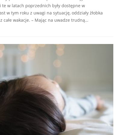
 te w latach poprzednich były dostępne w
st w tym roku z uwagi na sytuację, oddziały żłobka
z całe wakacje. – Mając na uwadze trudną…