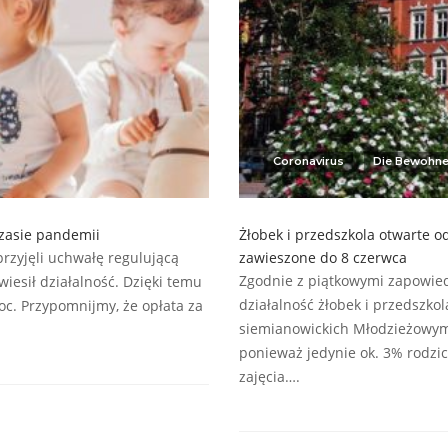
Coronavirus
Die Bewohne
czasie pandemii
Żłobek i przedszkola otwarte od
przyjęli uchwałę regulującą
zawieszone do 8 czerwca
Zgodnie z piątkowymi zapowied
wiesił działalność. Dzięki temu
działalność żłobek i przedszkol
roc. Przypomnijmy, że opłata za
siemianowickich Młodzieżowym
ponieważ jedynie ok. 3% rodzi
zajęcia….