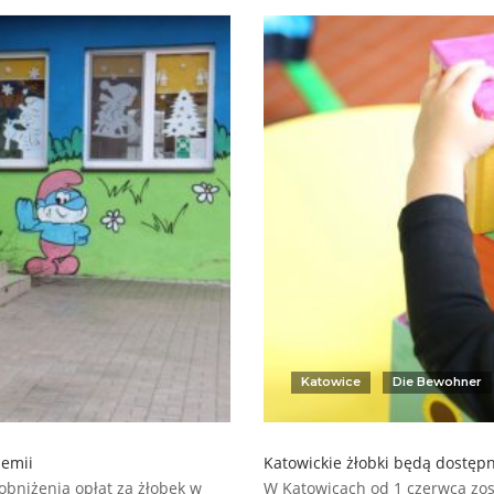
Katowice
Die Bewohner
demii
Katowickie żłobki będą dostępn
obniżenia opłat za żłobek w
W Katowicach od 1 czerwca zos