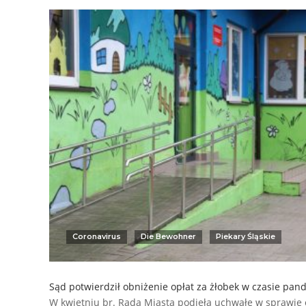
Coronavirus
Die Bewohner
Piekary Śląskie
Sąd potwierdził obniżenie opłat za żłobek w czasie pan
W kwietniu br. Rada Miasta podjęła uchwałę w sprawie 