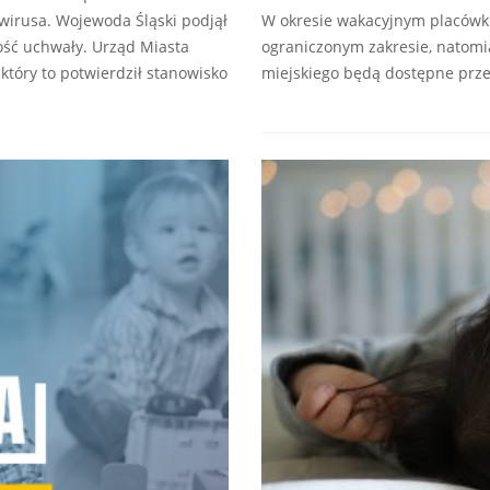
wirusa. Wojewoda Śląski podjął
W okresie wakacyjnym placówki
ość uchwały. Urząd Miasta
ograniczonym zakresie, natomia
tóry to potwierdził stanowisko
miejskiego będą dostępne prze