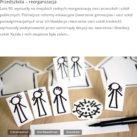
Przedszkola – reorganizacja
Lata 90. wymusiły na miejskich radnych reorganizację sieci przeszkoli i szkół
publicznych. Późniejsze reformy edukacyjne (tworzenie gimnazjów i sieci szkól
ponadgimnazjalnych oraz ich likwidacja i tworzenie sieci szkół średnich)
wymuszały podejmowanie przez samorządy decyzji ws. tworzenia i likwidacji
szkół. Każda z nich okupiona była żalem…
Coronavirus
Die Bewohner
Sławków