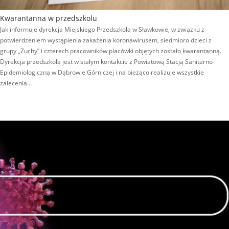
Kwarantanna w przedszkolu
Jak informuje dyrekcja Miejskiego Przedszkola w Sławkowie, w związku z
potwierdzeniem wystąpienia zakażenia koronawirusem, siedmioro dzieci z
grupy „Zuchy” i czterech pracowników placówki objętych zostało kwarantanną.
Dyrekcja przedszkola jest w stałym kontakcie z Powiatową Stacją Sanitarno-
Epidemiologiczną w Dąbrowie Górniczej i na bieżąco realizuje wszystkie
zalecenia…