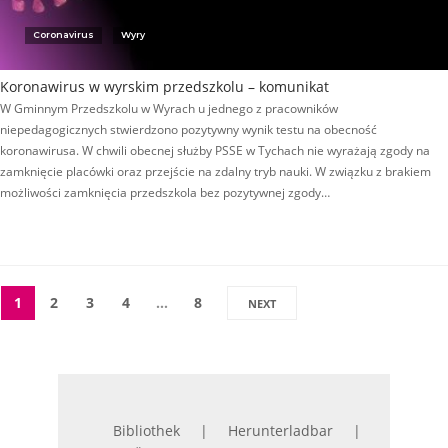
Coronavirus
Wyry
Koronawirus w wyrskim przedszkolu – komunikat
W Gminnym Przedszkolu w Wyrach u jednego z pracowników
niepedagogicznych stwierdzono pozytywny wynik testu na obecność
koronawirusa. W chwili obecnej służby PSSE w Tychach nie wyrażają zgody na
zamknięcie placówki oraz przejście na zdalny tryb nauki. W związku z brakiem
możliwości zamknięcia przedszkola bez pozytywnej zgody…
1
2
3
4
…
8
NEXT
Bibliothek
Herunterladbar