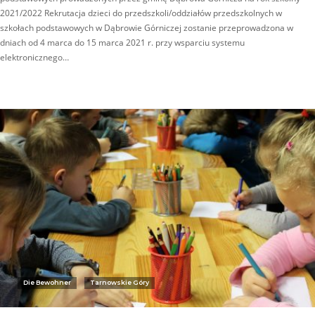
2021/2022 Rekrutacja dzieci do przedszkoli/oddziałów przedszkolnych w
szkołach podstawowych w Dąbrowie Górniczej zostanie przeprowadzona w
dniach od 4 marca do 15 marca 2021 r. przy wsparciu systemu
elektronicznego…
Die Bewohner
Tarnowskie Góry