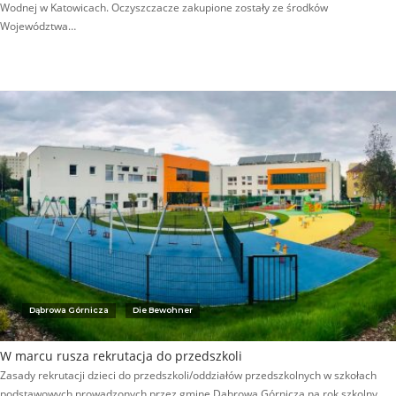
Wodnej w Katowicach. Oczyszczacze zakupione zostały ze środków
Województwa…
Dąbrowa Górnicza
Die Bewohner
W marcu rusza rekrutacja do przedszkoli
Zasady rekrutacji dzieci do przedszkoli/oddziałów przedszkolnych w szkołach
podstawowych prowadzonych przez gminę Dąbrowa Górnicza na rok szkolny