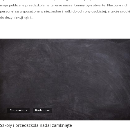
maja publiczne przedszkola na terenie naszej Gminy były otwarte. Placówki i ich
personel są wyposażone w niezbędne środki do ochrony osobistej, a także środki
do dezynfekcji rąk i…
Coronavirus
Rudziniec
Szkoły i przedszkola nadal zamknięte