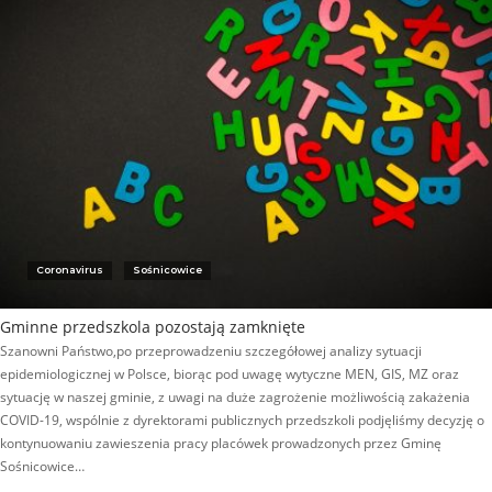
Coronavirus
Sośnicowice
Gminne przedszkola pozostają zamknięte
Szanowni Państwo,po przeprowadzeniu szczegółowej analizy sytuacji
epidemiologicznej w Polsce, biorąc pod uwagę wytyczne MEN, GIS, MZ oraz
sytuację w naszej gminie, z uwagi na duże zagrożenie możliwością zakażenia
COVID-19, wspólnie z dyrektorami publicznych przedszkoli podjęliśmy decyzję o
kontynuowaniu zawieszenia pracy placówek prowadzonych przez Gminę
Sośnicowice…