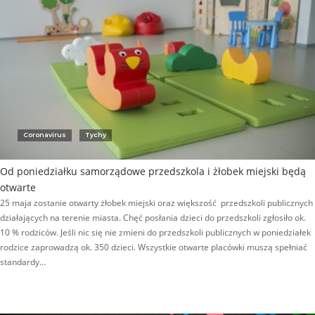
Coronavirus
Tychy
Od poniedziałku samorządowe przedszkola i żłobek miejski będą
otwarte
25 maja zostanie otwarty żłobek miejski oraz większość przedszkoli publicznych
działających na terenie miasta. Chęć posłania dzieci do przedszkoli zgłosiło ok.
10 % rodziców. Jeśli nic się nie zmieni do przedszkoli publicznych w poniedziałek
rodzice zaprowadzą ok. 350 dzieci. Wszystkie otwarte placówki muszą spełniać
standardy…