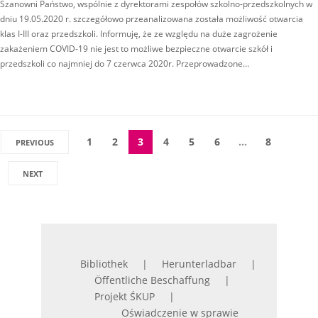
Szanowni Państwo, wspólnie z dyrektorami zespołów szkolno-przedszkolnych w
dniu 19.05.2020 r. szczegółowo przeanalizowana została możliwość otwarcia
klas I-III oraz przedszkoli. Informuję, że ze względu na duże zagrożenie
zakażeniem COVID-19 nie jest to możliwe bezpieczne otwarcie szkół i
przedszkoli co najmniej do 7 czerwca 2020r. Przeprowadzone…
1
2
3
4
5
6
…
8
PREVIOUS
NEXT
Bibliothek
Herunterladbar
Öffentliche Beschaffung
Projekt ŚKUP
Oświadczenie w sprawie