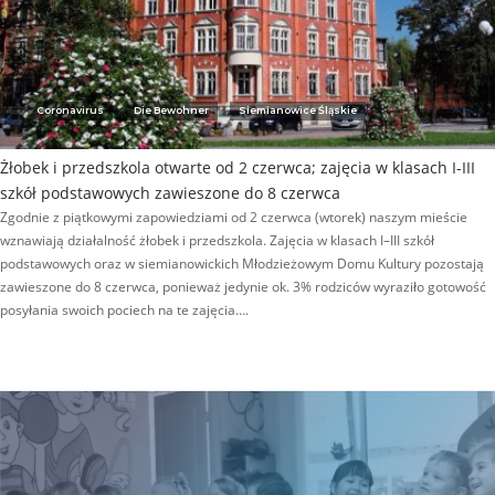
Coronavirus
Die Bewohner
Siemianowice Śląskie
Żłobek i przedszkola otwarte od 2 czerwca; zajęcia w klasach I-III
szkół podstawowych zawieszone do 8 czerwca
Zgodnie z piątkowymi zapowiedziami od 2 czerwca (wtorek) naszym mieście
wznawiają działalność żłobek i przedszkola. Zajęcia w klasach I–III szkół
podstawowych oraz w siemianowickich Młodzieżowym Domu Kultury pozostają
zawieszone do 8 czerwca, ponieważ jedynie ok. 3% rodziców wyraziło gotowość
posyłania swoich pociech na te zajęcia….