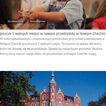
Die Bewohner
Świerklaniec
Jeszcze 5 wolnych miejsc w nowym przedszkolu w Nowym Chechle
W nowo wybudowanym i nowoczesnym przedszkolu przy szkole podstawowej w
Nowym Chechle jest jeszcze 5 wolnych miejsc. To szansa na opiekę dla dzieci,
które nie dostały się do przedszkola. Opiekę na najwyższym poziomie. Rodzice,
którzy chcą zapisać swoje dzieci do przedszkola w Nowym Chechle mogą…