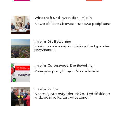
Wirtschaft und Investition
,
Imielin
Nowe oblicze Cisowca – umowa podpisana!
Imielin
,
Die Bewohner
Imielin wspiera najzdolniejszych -stypendia
przyznane !
Imielin
,
Coronavirus
,
Die Bewohner
Zmiany w pracy Urzędu Miasta Imielin
Imielin
,
Kultur
Nagrody Starosty Bieruńsko- Lędzińskiego
w dziedzinie kultury wręczone!