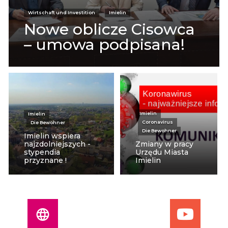
Wirtschaft und Investition
Imielin
Nowe oblicze Cisowca
– umowa podpisana!
Imielin
Imielin
Coronavirus
Die Bewohner
Die Bewohner
Imielin wspiera
najzdolniejszych -
Zmiany w pracy
stypendia
Urzędu Miasta
przyznane !
Imielin