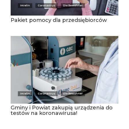
Imielin
Coronavirus
Die Bewohner
Pakiet pomocy dla przedsiębiorców
Imielin
Coronavirus
Die Bewohner
Gminy i Powiat zakupią urządzenia do
testów na koronawirusa!