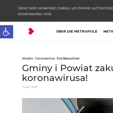
Diese Seite verwendet Cookies, um Dienste auf höchste
einverstanden sind.
Open toolbar
ÜBER DIE METROPOLE
METR
Imielin
,
Coronavirus
,
Die Bewohner
Gminy i Powiat zak
koronawirusa!
3 April 2020