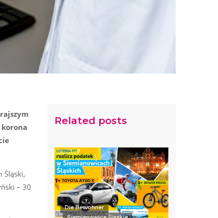
orajszym
Related posts
 korona
cie
 Śląski,
yński – 30
Die Bewohner
Siemianowice Śląskie