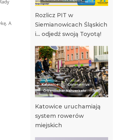
 Rady
Rozlicz PIT w
ykę. A
Siemianowicach Śląskich
i… odjedź swoją Toyotą!
Katowice
Coronavirus
Öffentlicher Nahverkehr
Katowice uruchamiają
system rowerów
miejskich