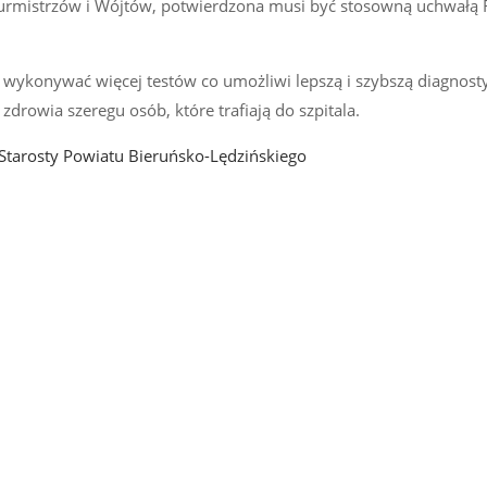
 Burmistrzów i Wójtów, potwierdzona musi być stosowną uchwałą
 wykonywać więcej testów co umożliwi lepszą i szybszą diagnost
drowia szeregu osób, które trafiają do szpitala.
 Starosty Powiatu Bieruńsko-Lędzińskiego