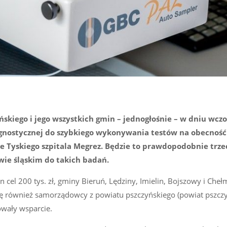
kiego i jego wszystkich gmin – jednogłośnie – w dniu wcz
iagnostycznej do szybkiego wykonywania testów na obecność
 Tyskiego szpitala Megrez. Będzie to prawdopodobnie trze
ie śląskim do takich badań.
 cel 200 tys. zł, gminy Bieruń, Lędziny, Imielin, Bojszowy i Chełm
 się również samorządowcy z powiatu pszczyńskiego (powiat pszcz
rowały wsparcie.