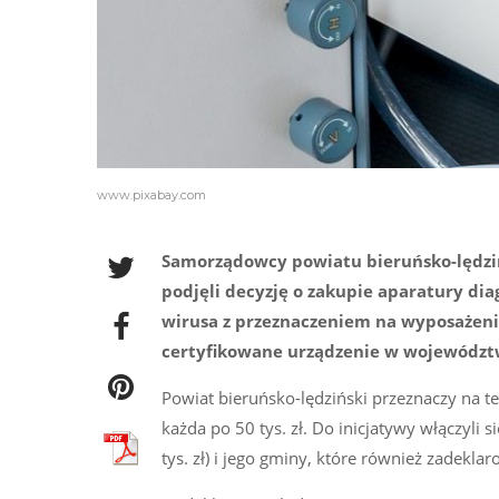
www.pixabay.com
Samorządowcy powiatu bieruńsko-lędzińs
podjęli decyzję o zakupie aparatury d
wirusa z przeznaczeniem na wyposażenie
certyfikowane urządzenie w województw
Powiat bieruńsko-lędziński przeznaczy na ten
każda po 50 tys. zł. Do inicjatywy włączyli
tys. zł) i jego gminy, które również zadekla