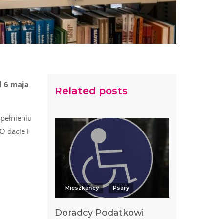
d 6 maja
Related posts
spełnieniu
O dacie i
Mieszkańcy
Psary
Doradcy Podatkowi