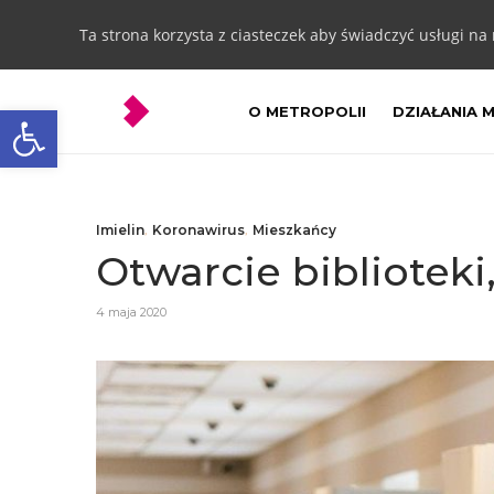
Ta strona korzysta z ciasteczek aby świadczyć usługi na
Otwórz pasek narzędzi
O METROPOLII
DZIAŁANIA 
Imielin
,
Koronawirus
,
Mieszkańcy
Otwarcie biblioteki,
4 maja 2020