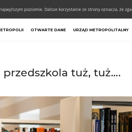
 najwyższym poziomie. Dalsze korzystanie ze strony oznacza, że zgad
METROPOLII
OTWARTE DANE
URZĄD METROPOLITALNY
 przedszkola tuż, tuż….