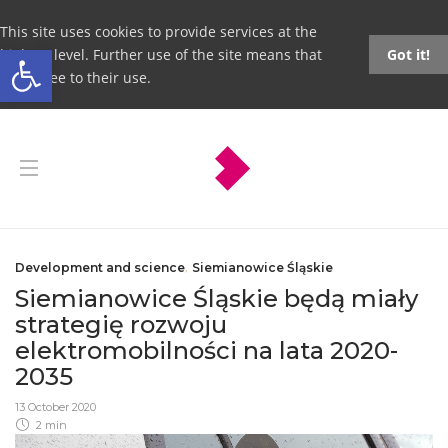
This site uses cookies to provide services at the
Open toolbar
highest level. Further use of the site means that
Got it!
you agree to their use.
Development and science
,
Siemianowice Śląskie
Siemianowice Śląskie będą miały
strategię rozwoju
elektromobilności na lata 2020-
2035
13 October 2020
2 min