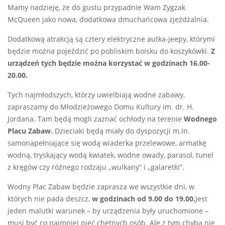
Mamy nadzieję, że do gustu przypadnie Wam Zygzak
McQueen jako nowa, dodatkowa dmuchańcowa zjeżdżalnia.
Dodatkową atrakcją są cztery elektryczne autka-jeepy, którymi
będzie można pojeździć po pobliskim boisku do koszykówki.
Z
urządzeń tych będzie można korzystać w godzinach 16.00-
20.00.
Tych najmłodszych, którzy uwielbiają wodne zabawy,
zapraszamy do Młodzieżowego Domu Kultury im. dr. H.
Jordana. Tam będą mogli zaznać ochłody na terenie
Wodnego
Placu Zabaw.
Dzieciaki będą miały do dyspozycji m.in.
samonapełniające się wodą wiaderka przelewowe, armatkę
wodną, tryskający wodą kwiatek, wodne owady, parasol, tunel
z kręgów czy różnego rodzaju „wulkany” i „galaretki”.
Wodny Plac Zabaw będzie zaprasza we wszystkie dni, w
których nie pada deszcz,
w godzinach od 9.00 do 19.00.
Jest
jeden malutki warunek – by urządzenia były uruchomione –
musi być co najmniej pięć chętnych osób. Ale z tym chyba nie