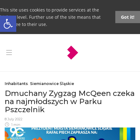
This site uses cookies to provide services at the
Open toolbar
highest level. Further use of the site means that
Got it!
you agree to their use.
Inhabitants
,
Siemianowice Śląskie
Dmuchany Zygzag McQeen czeka
na najmłodszych w Parku
Pszczelnik
8 July 2022
1 min