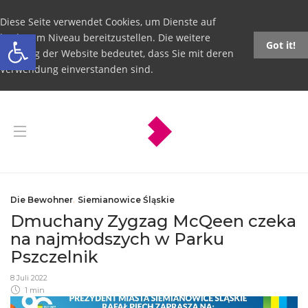
Diese Seite verwendet Cookies, um Dienste auf
Open toolbar
höchstem Niveau bereitzustellen. Die weitere
Got it!
Nutzung der Website bedeutet, dass Sie mit deren
Verwendung einverstanden sind.
Die Bewohner
,
Siemianowice Śląskie
Dmuchany Zygzag McQeen czeka
na najmłodszych w Parku
Pszczelnik
8 Juli 2022
1 min