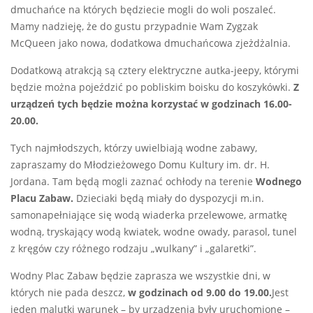
dmuchańce na których będziecie mogli do woli poszaleć.
Mamy nadzieję, że do gustu przypadnie Wam Zygzak
McQueen jako nowa, dodatkowa dmuchańcowa zjeżdżalnia.
Dodatkową atrakcją są cztery elektryczne autka-jeepy, którymi
będzie można pojeździć po pobliskim boisku do koszykówki.
Z
urządzeń tych będzie można korzystać w godzinach 16.00-
20.00.
Tych najmłodszych, którzy uwielbiają wodne zabawy,
zapraszamy do Młodzieżowego Domu Kultury im. dr. H.
Jordana. Tam będą mogli zaznać ochłody na terenie
Wodnego
Placu Zabaw.
Dzieciaki będą miały do dyspozycji m.in.
samonapełniające się wodą wiaderka przelewowe, armatkę
wodną, tryskający wodą kwiatek, wodne owady, parasol, tunel
z kręgów czy różnego rodzaju „wulkany” i „galaretki”.
Wodny Plac Zabaw będzie zaprasza we wszystkie dni, w
których nie pada deszcz,
w godzinach od 9.00 do 19.00.
Jest
jeden malutki warunek – by urządzenia były uruchomione –