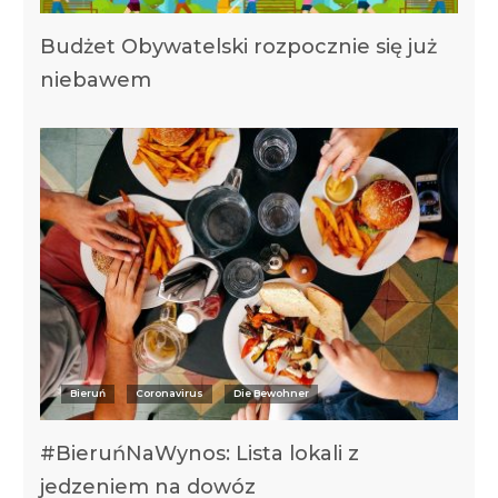
Budżet Obywatelski rozpocznie się już
niebawem
Bieruń
Coronavirus
Die Bewohner
#BieruńNaWynos: Lista lokali z
jedzeniem na dowóz