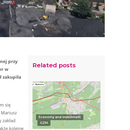
nej przy
Related posts
er w
ł zakupiła
am się
 Mariusz
Economy and investment
y zakład
GZM
akże kolejne