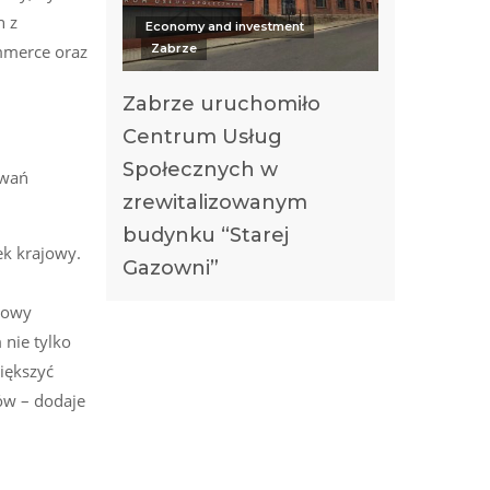
n z
Economy and investment
mmerce oraz
Zabrze
Zabrze uruchomiło
Centrum Usług
Społecznych w
owań
zrewitalizowanym
budynku “Starej
k krajowy.
Gazowni”
sowy
 nie tylko
iększyć
tów – dodaje