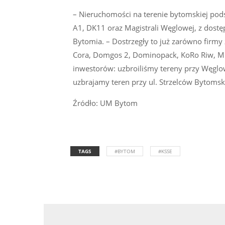
– Nieruchomości na terenie bytomskiej pod
A1, DK11 oraz Magistrali Węglowej, z dostę
Bytomia. – Dostrzegły to już zarówno firmy 
Cora, Domgos 2, Dominopack, KoRo Riw, Mil
inwestorów: uzbroiliśmy tereny przy Węglow
uzbrajamy teren przy ul. Strzelców Bytomsk
Źródło: UM Bytom
TAGS
#BYTOM
#KSSE