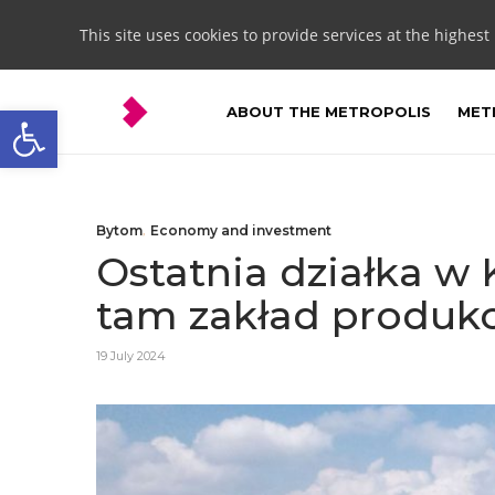
This site uses cookies to provide services at the highest
Open toolbar
ABOUT THE METROPOLIS
METR
Bytom
,
Economy and investment
Ostatnia działka w
tam zakład produkcy
19 July 2024