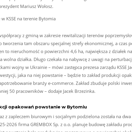
prezydent Mariusz Wołosz.
współpracy z gminą w zakresie rewitalizacji terenów poprzemysł
worzenia tam obszaru specjalnej strefy ekonomicznej, a czas po
en to nieruchomość o powierzchni 4,6 ha, największa z działek na
a wolna działka. Długo czekała na nabywcę z uwagi na perturbac
kami wojny w Ukrainie – mówi zastępca prezesa zarządu KSSE Ja
westycji, jaka na niej powstanie – będzie to zakład produkcji opa
 zapotrzebowanie branży e-commerce. Zakład zbuduje polski inwes
niej 50 pracowników – dodaje Jacek Brzezinka.
ukcji opakowań powstanie w Bytomiu
 z zapleczem biurowym i socjalnym podzielona została na dwa 
025-2026 firma GREMBOX Sp. z o.o. planuje budowę zakładu prod