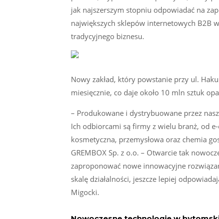
jak najszerszym stopniu odpowiadać na zap
największych sklepów internetowych B2B w 
tradycyjnego biznesu.
Nowy zakład, który powstanie przy ul. Ha
miesięcznie, co daje około 10 mln sztuk opak
– Produkowane i dystrybuowane przez nasz
Ich odbiorcami są firmy z wielu branż, od 
kosmetyczna, przemysłowa oraz chemia gos
GREMBOX Sp. z o.o. – Otwarcie tak nowoczes
zaproponować nowe innowacyjne rozwiązania 
skalę działalności, jeszcze lepiej odpowiad
Migocki.
Nowoczesne technologie w bytomski