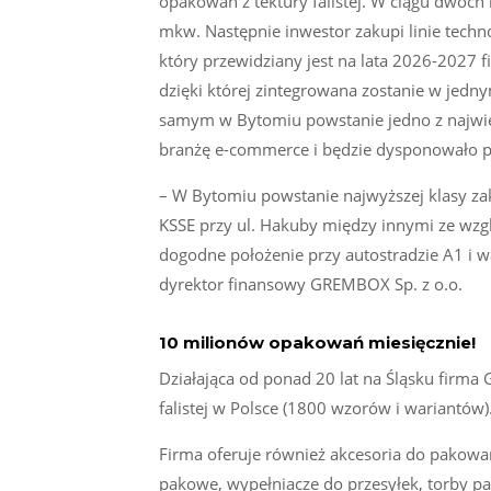
opakowań z tektury falistej. W ciągu dwóch
mkw. Następnie inwestor zakupi linie tech
który przewidziany jest na lata 2026-2027
dzięki której zintegrowana zostanie w jed
samym w Bytomiu powstanie jedno z najwię
branżę e-commerce i będzie dysponowało 
– W Bytomiu powstanie najwyższej klasy zak
KSSE przy ul. Hakuby między innymi ze wzgl
dogodne położenie przy autostradzie A1 i w
dyrektor finansowy GREMBOX Sp. z o.o.
10 milionów opakowań miesięcznie!
Działająca od ponad 20 lat na Śląsku firma
falistej w Polsce (1800 wzorów i wariantów)
Firma oferuje również akcesoria do pakowani
pakowe, wypełniacze do przesyłek, torby pa