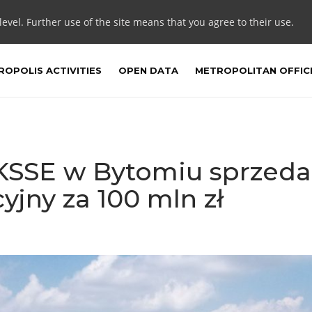
 level. Further use of the site means that you agree to their use.
OPOLIS ACTIVITIES
OPEN DATA
METROPOLITAN OFFIC
 KSSE w Bytomiu sprzed
jny za 100 mln zł