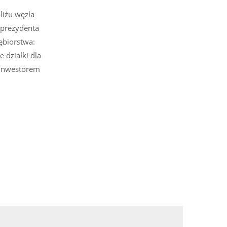
liżu węzła
 prezydenta
ębiorstwa:
 działki dla
z inwestorem