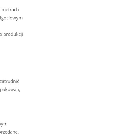
rametrach
wilgociowym
 produkcji
zatrudnić
 opakowań,
amym
przedane.