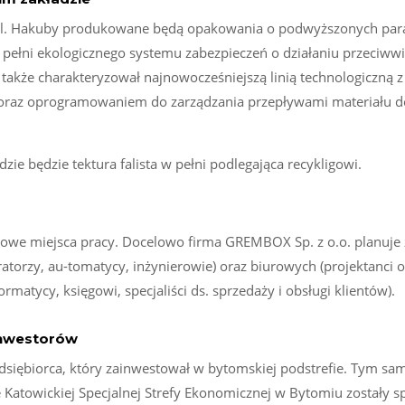
 ul. Hakuby produkowane będą opakowania o podwyższonych pa
pełni ekologicznego systemu zabezpieczeń o działaniu przeciw
 także charakteryzował najnowocześniejszą linią technologiczną z
oraz oprogramowaniem do zarządzania przepływami materiału do
 będzie tektura falista w pełni podlegająca recykligowi.
owe miejsca pracy. Docelowo firma GREMBOX Sp. z o.o. planuje 
atorzy, au-tomatycy, inżynierowie) oraz biurowych (projektanci
rmatycy, księgowi, specjaliści ds. sprzedaży i obsługi klientów).
inwestorów
dsiębiorca, który zainwestował w bytomskiej podstrefie. Tym s
ie Katowickiej Specjalnej Strefy Ekonomicznej w Bytomiu zostały s