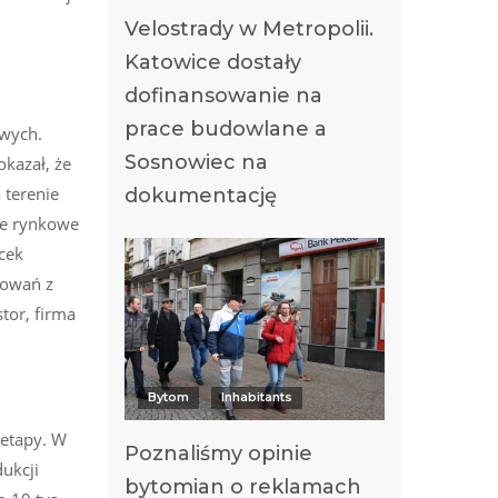
Velostrady w Metropolii.
Katowice dostały
dofinansowanie na
prace budowlane a
owych.
Sosnowiec na
kazał, że
 terenie
dokumentację
je rynkowe
cek
kowań z
tor, firma
Bytom
Inhabitants
etapy. W
Poznaliśmy opinie
ukcji
bytomian o reklamach