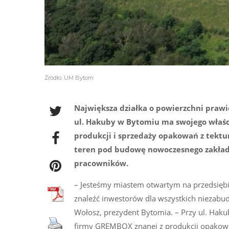
Źródło: UM Bytom
Największa działka o powierzchni prawie
ul. Hakuby w Bytomiu ma swojego właścici
produkcji i sprzedaży opakowań z tektur
teren pod budowę nowoczesnego zakładu
pracowników.
– Jesteśmy miastem otwartym na przedsiębior
znaleźć inwestorów dla wszystkich niezabu
Wołosz, prezydent Bytomia. – Przy ul. Haku
firmy GREMBOX znanej z produkcji opakowań z