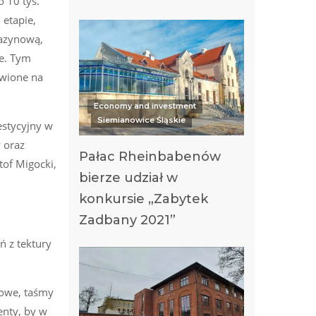
 10 tys.
etapie,
gazynową,
ce. Tym
awione na
Economy and investment
Siemianowice Śląskie
estycyjny w
 oraz
Pałac Rheinbabenów
tof Migocki,
bierze udział w
konkursie „Zabytek
Zadbany 2021”
ń z tektury
kowe, taśmy
enty, by w