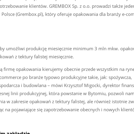
otrzebowanie klientów. GREMBOX Sp. z o.o. prowadzi także jede
Polsce (Grembox.pl), który oferuje opakowania dla branży e-co
kuby umożliwi produkcję miesięcznie minimum 3 mln mkw. opak
owań z tektury falistej miesięcznie.
ą firmę opakowania kierujemy obecnie przede wszystkim na ryne
e-commerce po branże typowo produkcyjne takie, jak: spożywcza,
podarcza i budowlana – mówi Krzysztof Migocki, dyrektor finan
nej linii produkcyjnej, która powstanie w Bytomiu, pozwoli nam
w zakresie opakowań z tektury falistej, ale również istotnie zw
ając na pojawiające się zapotrzebowanie obecnych i nowych klien
m zakładzie