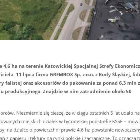
 4,6 ha na terenie Katowickiej Specjalnej Strefy Ekonomicz
ela. 11 lipca firma GREMBOX Sp. z o.o. z Rudy Śląskiej, lid
y falistej oraz akcesoriów do pakowania za ponad 6,3 mln z
 produkcyjnego. Znajdzie w nim zatrudnienie około 50
ców. Niezmiernie się cieszę, że w ciągu ostatnich 5 lat udało n
dowanych miejskich działek w bytomskiej podstrefie KSSE – mówi
by, na działce o powierzchni prawie 4,6 ha powstanie nowoczesn
 papieru i tektury na rynki polskie i zagraniczne. To oznacza t