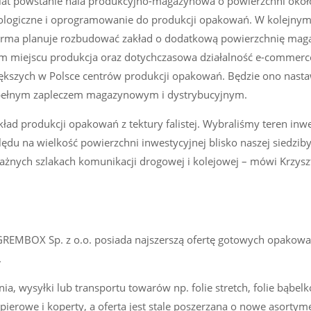
 lat powstanie hala produkcyjno-magazynowa o powierzchni około
nologiczne i oprogramowanie do produkcji opakowań. W kolejnym 
 firma planuje rozbudować zakład o dodatkową powierzchnię ma
nym miejscu produkcja oraz dotychczasowa działalność e-commer
kszych w Polsce centrów produkcji opakowań. Będzie ono nast
pełnym zapleczem magazynowym i dystrybucyjnym.
ład produkcji opakowań z tektury falistej. Wybraliśmy teren inw
ędu na wielkość powierzchni inwestycyjnej blisko naszej siedziby
ażnych szlakach komunikacji drogowej i kolejowej – mówi Krzysz
 GREMBOX Sp. z o.o. posiada najszerszą ofertę gotowych opakowa
.
a, wysyłki lub transportu towarów np. folie stretch, folie bąbel
pierowe i koperty, a oferta jest stale poszerzana o nowe asortym