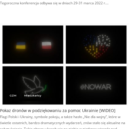
Tegoroczna konferencja odbywa się w dniach 29-31 marca 2022 r….
GZM
Mieszkańcy
Pokaz dronów w podziękowaniu za pomoc Ukrainie [WIDEO]
Flagi Polski i Ukrainy, symbole pokoju, a także hasło „Nie dla wojny”, które w
świetle ostatnich, bardzo dramatycznych wydarzeń, znów stało się aktualne na
całym świecie. Takie obrazy ukazały się na niebie w piątkowy wieczór nad