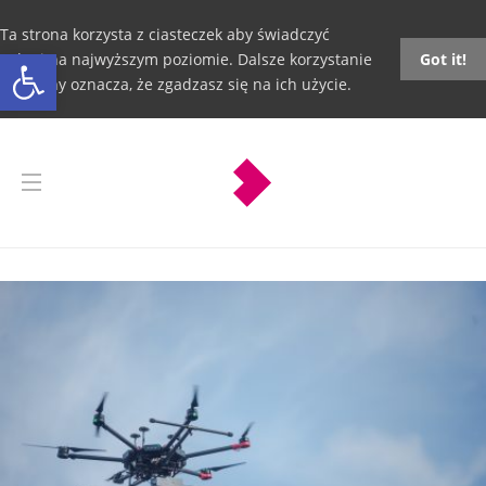
Ta strona korzysta z ciasteczek aby świadczyć
Otwórz pasek narzędzi
usługi na najwyższym poziomie. Dalsze korzystanie
Got it!
ze strony oznacza, że zgadzasz się na ich użycie.