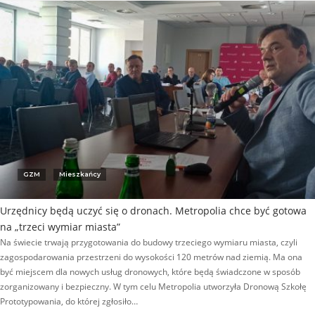
GZM
Mieszkańcy
Urzędnicy będą uczyć się o dronach. Metropolia chce być gotowa
na „trzeci wymiar miasta”
Na świecie trwają przygotowania do budowy trzeciego wymiaru miasta, czyli
zagospodarowania przestrzeni do wysokości 120 metrów nad ziemią. Ma ona
być miejscem dla nowych usług dronowych, które będą świadczone w sposób
zorganizowany i bezpieczny. W tym celu Metropolia utworzyła Dronową Szkołę
Prototypowania, do której zgłosiło…