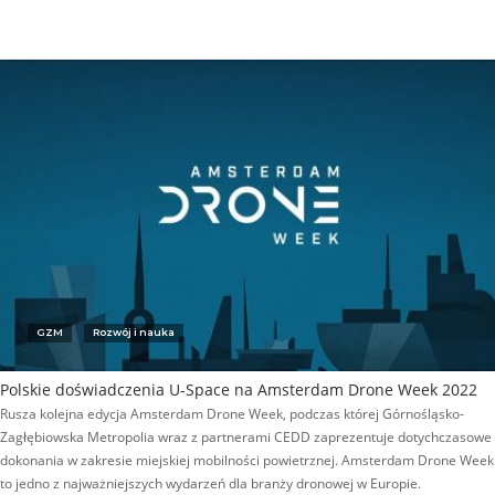
GZM
Rozwój i nauka
Polskie doświadczenia U-Space na Amsterdam Drone Week 2022
Rusza kolejna edycja Amsterdam Drone Week, podczas której Górnośląsko-
Zagłębiowska Metropolia wraz z partnerami CEDD zaprezentuje dotychczasowe
dokonania w zakresie miejskiej mobilności powietrznej. Amsterdam Drone Week
to jedno z najważniejszych wydarzeń dla branży dronowej w Europie.