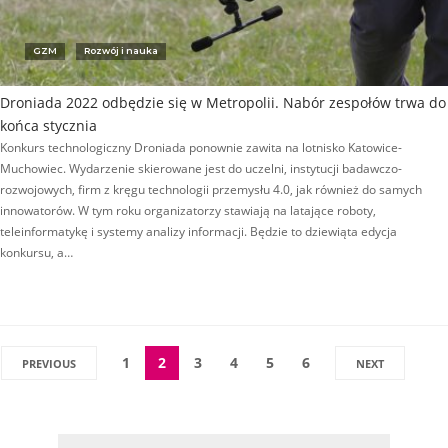
GZM
Rozwój i nauka
Droniada 2022 odbędzie się w Metropolii. Nabór zespołów trwa do
końca stycznia
Konkurs technologiczny Droniada ponownie zawita na lotnisko Katowice-
Muchowiec. Wydarzenie skierowane jest do uczelni, instytucji badawczo-
rozwojowych, firm z kręgu technologii przemysłu 4.0, jak również do samych
innowatorów. W tym roku organizatorzy stawiają na latające roboty,
teleinformatykę i systemy analizy informacji. Będzie to dziewiąta edycja
konkursu, a…
1
2
3
4
5
6
PREVIOUS
NEXT