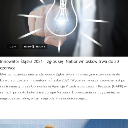
GZM
Rozwój i nauka
Innowator Śląska 2021 – zgłoś się! Nabór wniosków trwa do 30
czerwca
Myślisz i działasz niestandardowo? Zgłoś swoje innowacyjne rozwiązanie do
konkursu i zostań Innowatorem Śląska 2021! Wydarzenie organizowane jest po
raz trzynasty przez Górnośląską Agencję Przedsiębiorczości i Rozwoju (GAPR) w
ramach projektu Enterprise Europe Network. Do wygrania są trzy pieniężne
nagrody specjalne, w tym nagroda Przewodniczącego…