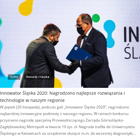
GZM
Rozwój i nauka
Innowator Śląska 2020: Nagrodzono najlepsze rozwiązania i
technologie w naszym regionie
W piątek (20 listopada), podczas gali „Innowator Śląska 2020”, nagrodzono
najbardziej innowacyjne podmioty z naszego regionu. W ramach konkursu
przyznano nagrodę specjalną Przewodniczącego Zarządu Górnośląsko-
Zagłębiowskiej Metropolii w kwocie 10 tys. zł. Nagroda trafiła do Uniwersytetu
Śląskiego w Katowicach za urządzenie służące m.in. do wczesnej diagnostyki…