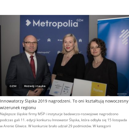
GZM
Rozwój i nauka
Innowatorzy Śląska 2019 nagrodzeni. To oni kształtują nowoczesny
wizerunek regionu
Najlepsze śląskie firmy MŚP i instytucje badawczo-rozwojowe nagrodzono
podczas gali 11. edycji konkursu Innowator Śląska, która odbyła się 15 listopada
w Arenie Gliwice. W konkursie brało udział 29 podmiotów. W kategorii