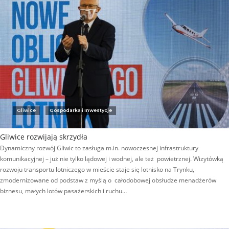
Gliwice
Gospodarka i Inwestycje
Gliwice rozwijają skrzydła
Dynamiczny rozwój Gliwic to zasługa m.in. nowoczesnej infrastruktury
komunikacyjnej – już nie tylko lądowej i wodnej, ale też powietrznej. Wizytówką
rozwoju transportu lotniczego w mieście staje się lotnisko na Trynku,
zmodernizowane od podstaw z myślą o całodobowej obsłudze menadżerów
biznesu, małych lotów pasażerskich i ruchu…