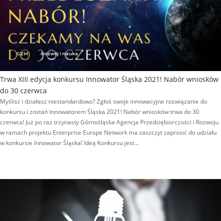
GZM
Rozwój i nauka
Trwa XIII edycja konkursu Innowator Śląska 2021! Nabór wniosków
do 30 czerwca
Myślisz i działasz niestandardowo? Zgłoś swoje innowacyjne rozwiązanie do
konkursu i zostań Innowatorem Śląska 2021! Nabór wniosków trwa do 30
czerwca! Już po raz trzynasty Górnośląska Agencja Przedsiębiorczości i Rozwoju
w ramach projektu Enterprise Europe Network ma zaszczyt zaprosić do udziału
w konkursie Innowator Śląska! Ideą Konkursu jest…