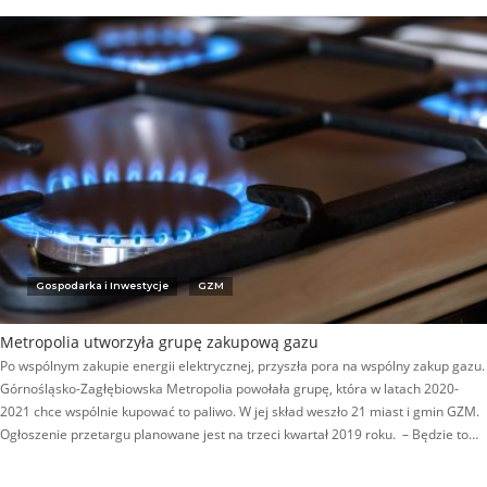
Gospodarka i Inwestycje
GZM
Metropolia utworzyła grupę zakupową gazu
Po wspólnym zakupie energii elektrycznej, przyszła pora na wspólny zakup gazu.
Górnośląsko-Zagłębiowska Metropolia powołała grupę, która w latach 2020-
2021 chce wspólnie kupować to paliwo. W jej skład weszło 21 miast i gmin GZM.
Ogłoszenie przetargu planowane jest na trzeci kwartał 2019 roku. – Będzie to…