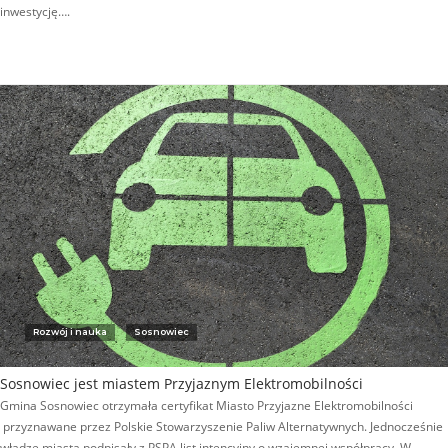
inwestycję….
Rozwój i nauka
Sosnowiec
Sosnowiec jest miastem Przyjaznym Elektromobilności
Gmina Sosnowiec otrzymała certyfikat Miasto Przyjazne Elektromobilności
przyznawane przez Polskie Stowarzyszenie Paliw Alternatywnych. Jednocześnie
władze miasta podpisały z PSPA list intencyjny o wzajemnej współpracy. W