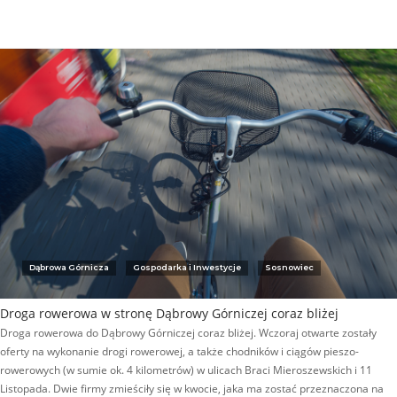
Dąbrowa Górnicza
Gospodarka i Inwestycje
Sosnowiec
Droga rowerowa w stronę Dąbrowy Górniczej coraz bliżej
Droga rowerowa do Dąbrowy Górniczej coraz bliżej. Wczoraj otwarte zostały
oferty na wykonanie drogi rowerowej, a także chodników i ciągów pieszo-
rowerowych (w sumie ok. 4 kilometrów) w ulicach Braci Mieroszewskich i 11
Listopada. Dwie firmy zmieściły się w kwocie, jaka ma zostać przeznaczona na