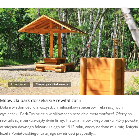
Sosnowiec
Turystyka i Rekreacja
Milowicki park doczeka się rewitalizacji
Dobre wiadomości dla wszystkich miłośników spacerów i rekreacyjnych
wycieczek. Park Tysiąclecia w Milowicach przejdzie metamorfozę! Oferty na
rewitalizację parku złożyły dwie firmy. Historia milowickiego parku, który powstał
w miejscu dawnego folwarku sięga aż 1912 roku, wtedy nadano mu imię Księcia
Józefa Poniatowskiego. Lata jego świetności przypadły…