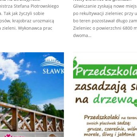
istrza Stefana Piotrowskiego
Gliwiczanie zyskają nowe miej
 Tak jak życzyli sobie
po rekultywacji zieleniec przy 
psów, krajobraz urozmaicą
bo teren pozostawał długo zam
a zieleni. Wykonawca prac
Zieleniec o powierzchni 6800 m
dwoma…