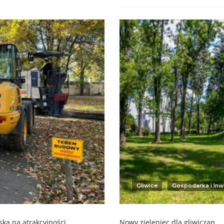
Gliwice
Gospodarka i Inw
ska na atrakcyjności
Nowy zieleniec dla gliwiczan