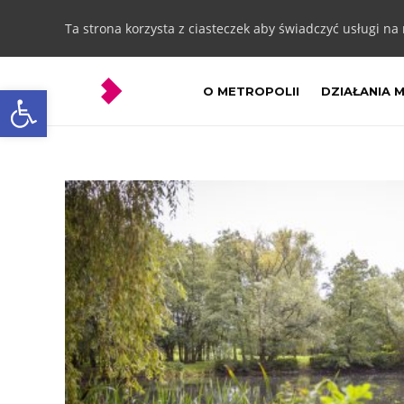
Ta strona korzysta z ciasteczek aby świadczyć usługi na
Otwórz pasek narzędzi
O METROPOLII
DZIAŁANIA 