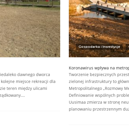
Gospodarka i Inwestycje
Koronawirus wpływa na metropo
, niedaleko dawnego dworca
Tworzenie bezpiecznych przest
kolejne miejsce rekreacji dla
zielonej infrastruktury to głó
zie teren między ulicami
Metropolitalnego „Rozmowy Met
orządkowany….
Definiowanie wspólnych problem
Uusimaa zmierza w stronę neutr
planowaniu przestrzennym du