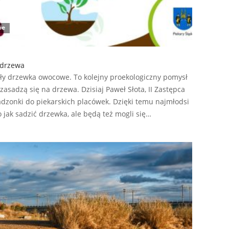
ie
 drzewa
fiły drzewka owocowe. To kolejny proekologiczny pomysł
asadzą się na drzewa. Dzisiaj Paweł Słota, II Zastępca
adzonki do piekarskich placówek. Dzięki temu najmłodsi
o jak sadzić drzewka, ale będą też mogli się…