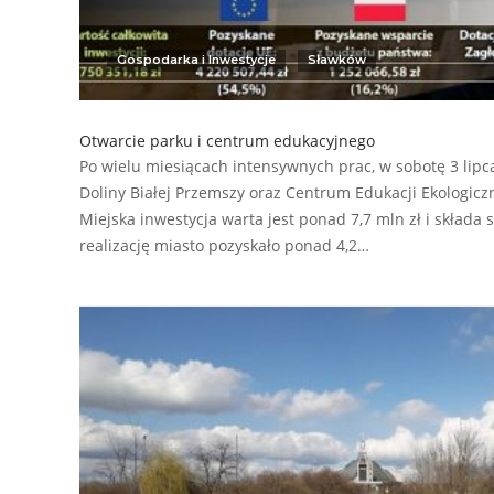
Gospodarka i Inwestycje
Sławków
Otwarcie parku i centrum edukacyjnego
Po wielu miesiącach intensywnych prac, w sobotę 3 lipca 
Doliny Białej Przemszy oraz Centrum Edukacji Ekologicz
Miejska inwestycja warta jest ponad 7,7 mln zł i składa s
realizację miasto pozyskało ponad 4,2…