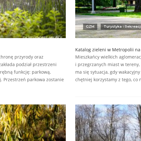
GZM
Turystyka i Rekreac
Katalog zieleni w Metropolii 
chronę przyrody oraz
Mieszkańcy wielkich aglomeracj
zakłada podział przestrzeni
i przegrzanych miast w tereny, 
drębną funkcję: parkową,
ma się sytuacja, gdy wakacyjn
j. Przestrzeń parkowa zostanie
chętniej korzystamy z tego, c