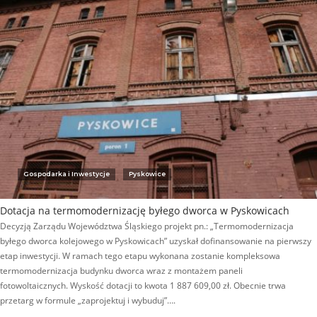
Gospodarka i Inwestycje
Pyskowice
Dotacja na termomodernizację byłego dworca w Pyskowicach
Decyzją Zarządu Województwa Śląskiego projekt pn.: „Termomodernizacja
byłego dworca kolejowego w Pyskowicach” uzyskał dofinansowanie na pierwszy
etap inwestycji. W ramach tego etapu wykonana zostanie kompleksowa
termomodernizacja budynku dworca wraz z montażem paneli
fotowoltaicznych. Wyskość dotacji to kwota 1 887 609,00 zł. Obecnie trwa
przetarg w formule „zaprojektuj i wybuduj”….