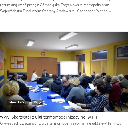
rozumianą współpracę z Górnośląsko-Zagłębiowską Metropolią oraz
Wojewódzkim Funduszem Ochrony Środowiska i Gospodarki Wodnej…
Mieszkańcy
Wyry
Wyry: Skorzystaj z ulgi termomodernizacyjnej w PIT
O kwestiach związanych z ulgą termomodernizacyjną, ale także e-PITem, czyli