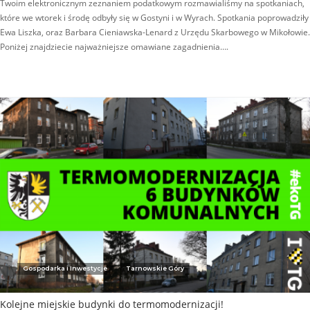
Twoim elektronicznym zeznaniem podatkowym rozmawialiśmy na spotkaniach,
które we wtorek i środę odbyły się w Gostyni i w Wyrach. Spotkania poprowadziły
Ewa Liszka, oraz Barbara Cieniawska-Lenard z Urzędu Skarbowego w Mikołowie.
Poniżej znajdziecie najważniejsze omawiane zagadnienia….
Gospodarka i Inwestycje
Tarnowskie Góry
Kolejne miejskie budynki do termomodernizacji!