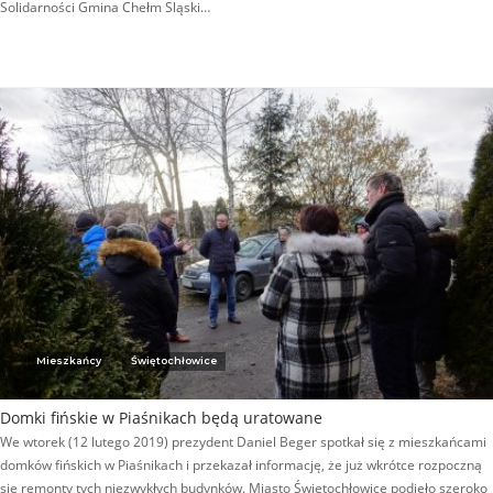
Solidarności Gmina Chełm Sląski…
Mieszkańcy
Świętochłowice
Domki fińskie w Piaśnikach będą uratowane
We wtorek (12 lutego 2019) prezydent Daniel Beger spotkał się z mieszkańcami
domków fińskich w Piaśnikach i przekazał informację, że już wkrótce rozpoczną
się remonty tych niezwykłych budynków. Miasto Świętochłowice podjęło szeroko