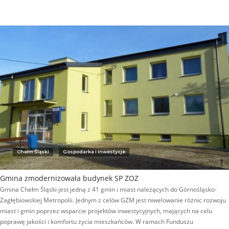
Chełm Śląski
Gospodarka i Inwestycje
Gmina zmodernizowała budynek SP ZOZ
Gmina Chełm Śląski jest jedną z 41 gmin i miast należących do Górnośląsko-
Zagłębiowskiej Metropolii. Jednym z celów GZM jest niwelowanie różnic rozwoju
miast i gmin poprzez wsparcie projektów inwestycyjnych, mających na celu
poprawę jakości i komfortu życia mieszkańców. W ramach Funduszu