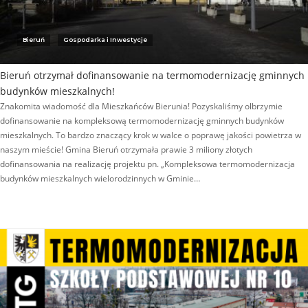
Bieruń
Gospodarka i Inwestycje
Bieruń otrzymał dofinansowanie na termomodernizację gminnych
budynków mieszkalnych!
Znakomita wiadomość dla Mieszkańców Bierunia! Pozyskaliśmy olbrzymie
dofinansowanie na kompleksową termomodernizację gminnych budynków
mieszkalnych. To bardzo znaczący krok w walce o poprawę jakości powietrza w
naszym mieście! Gmina Bieruń otrzymała prawie 3 miliony złotych
dofinansowania na realizację projektu pn. „Kompleksowa termomodernizacja
budynków mieszkalnych wielorodzinnych w Gminie…