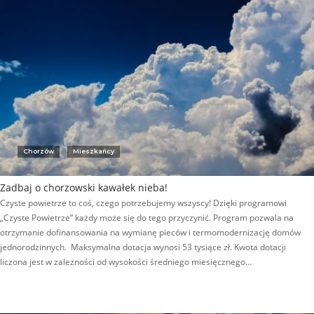
Chorzów
Mieszkańcy
Zadbaj o chorzowski kawałek nieba!
Czyste powietrze to coś, czego potrzebujemy wszyscy! Dzięki programowi
„Czyste Powietrze” każdy może się do tego przyczynić. Program pozwala na
otrzymanie dofinansowania na wymianę pieców i termomodernizację domów
jednorodzinnych. Maksymalna dotacja wynosi 53 tysiące zł. Kwota dotacji
liczona jest w zależności od wysokości średniego miesięcznego…