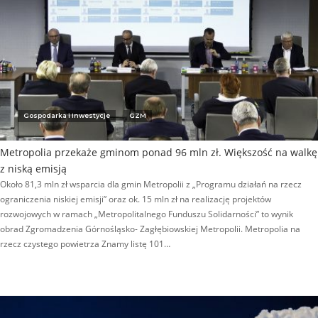
Gospodarka i Inwestycje
GZM
Metropolia przekaże gminom ponad 96 mln zł. Większość na walkę
z niską emisją
Około 81,3 mln zł wsparcia dla gmin Metropolii z „Programu działań na rzecz
ograniczenia niskiej emisji” oraz ok. 15 mln zł na realizację projektów
rozwojowych w ramach „Metropolitalnego Funduszu Solidarności” to wynik
obrad Zgromadzenia Górnośląsko- Zagłębiowskiej Metropolii. Metropolia na
rzecz czystego powietrza Znamy listę 101…