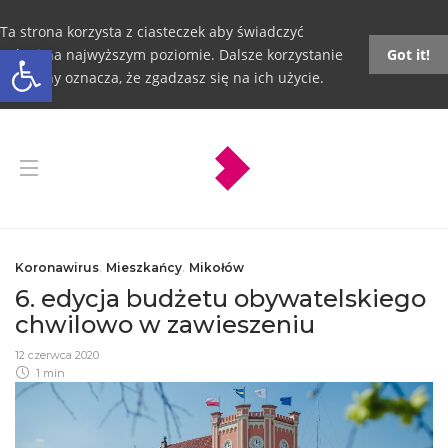
Ta strona korzysta z ciasteczek aby świadczyć
Otwórz pasek narzędzi
usługi na najwyższym poziomie. Dalsze korzystanie
Got it!
ze strony oznacza, że zgadzasz się na ich użycie.
Koronawirus
,
Mieszkańcy
,
Mikołów
6. edycja budżetu obywatelskiego
chwilowo w zawieszeniu
12 czerwca 2020
1 min