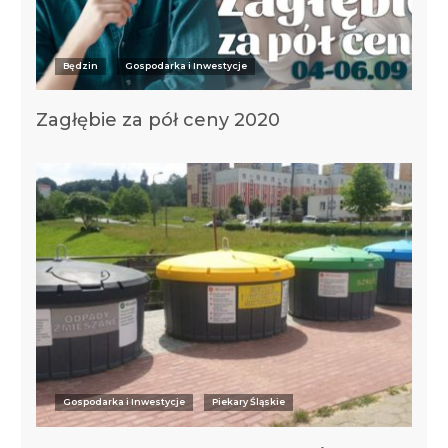
Będzin
Gospodarka i Inwestycje
Zagłębie za pół ceny 2020
Gospodarka i Inwestycje
Piekary Śląskie