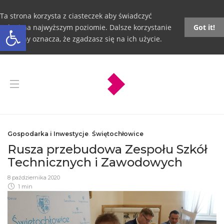
Ta strona korzysta z ciasteczek aby świadczyć
Otwórz pasek narzędzi
usługi na najwyższym poziomie. Dalsze korzystanie
Got it!
ze strony oznacza, że zgadzasz się na ich użycie.
Gospodarka i Inwestycje
,
Świętochłowice
Rusza przebudowa Zespołu Szkół
Technicznych i Zawodowych
8 października 2020
1 min