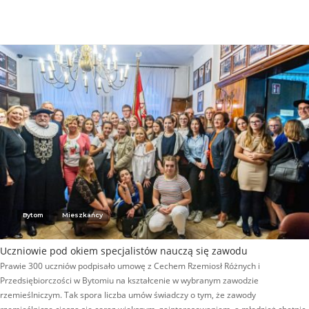
Bytom
Mieszkańcy
Uczniowie pod okiem specjalistów nauczą się zawodu
Prawie 300 uczniów podpisało umowę z Cechem Rzemiosł Różnych i
Przedsiębiorczości w Bytomiu na kształcenie w wybranym zawodzie
rzemieślniczym. Tak spora liczba umów świadczy o tym, że zawody