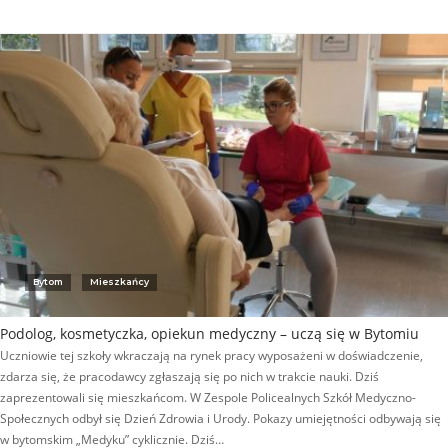
Bytom
Mieszkańcy
Podolog, kosmetyczka, opiekun medyczny – uczą się w Bytomiu
Uczniowie tej szkoły wkraczają na rynek pracy wyposażeni w doświadczenie,
zdarza się, że pracodawcy zgłaszają się po nich w trakcie nauki. Dziś
zaprezentowali się mieszkańcom. W Zespole Policealnych Szkół Medyczno-
Społecznych odbył się Dzień Zdrowia i Urody. Pokazy umiejętności odbywają się
w bytomskim „Medyku” cyklicznie. Dziś…