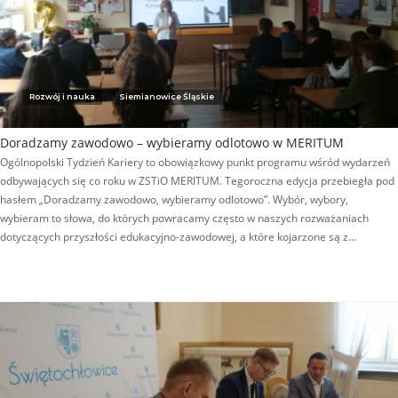
Rozwój i nauka
Siemianowice Śląskie
Doradzamy zawodowo – wybieramy odlotowo w MERITUM
Ogólnopolski Tydzień Kariery to obowiązkowy punkt programu wśród wydarzeń
odbywających się co roku w ZSTiO MERITUM. Tegoroczna edycja przebiegła pod
hasłem „Doradzamy zawodowo, wybieramy odlotowo”. Wybór, wybory,
wybieram to słowa, do których powracamy często w naszych rozważaniach
dotyczących przyszłości edukacyjno-zawodowej, a które kojarzone są z…