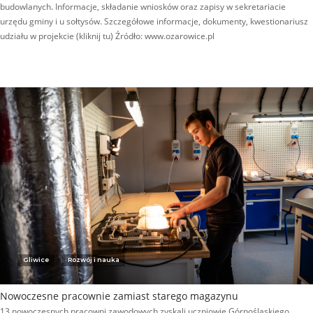
budowlanych. Informacje, składanie wniosków oraz zapisy w sekretariacie
urzędu gminy i u sołtysów. Szczegółowe informacje, dokumenty, kwestionariusz
udziału w projekcie (kliknij tu) Źródło: www.ozarowice.pl
Gliwice
Rozwój i nauka
Nowoczesne pracownie zamiast starego magazynu
13 nowoczesnych pracowni zawodowych zyskali uczniowie Górnośląskiego