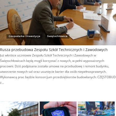
Gospodarka i Inwestycje
Świętochłowice
Rusza przebudowa Zespołu Szkół Technicznych i Zawodowych
Już wkrótce uczniowie Zespołu Szkół Technicznych i Zawodowych w
Świętochłowicach będą mogli korzystać z nowych, w pełni wyposażonych
pracowni. Dziś podpisana została umowa na przebudowę i remont budynku,
utworzenie nowych sal oraz usunięcie barier dla osób niepełnosprawnych.
Wykonawcą prac będzie konsorcjum przedsiębiorstw budowlanych: CZĘSTOBUD
z…