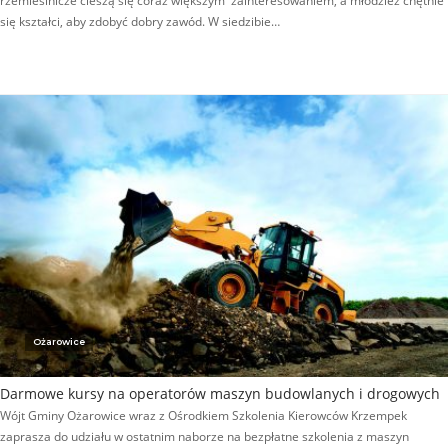
rzemieślnicze cieszą się coraz większym zainteresowaniem, a młodzież chętnie
się kształci, aby zdobyć dobry zawód. W siedzibie…
Ożarowice
Darmowe kursy na operatorów maszyn budowlanych i drogowych
Wójt Gminy Ożarowice wraz z Ośrodkiem Szkolenia Kierowców Krzempek
zaprasza do udziału w ostatnim naborze na bezpłatne szkolenia z maszyn