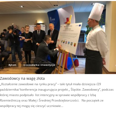
Bytom
Gospodarka i Inwestycje
Zawodowcy na wagę złota
„Kształcenie zawodowe na rynku pracy” – taki tytuł miała dzisiejsza /29
października/ konferencja inaugurująca projekt „ Śląskie. Zawodowcy”, podczas
której miasto podpisało list intencyjny w sprawie współpracy z Izbą
Rzemieślniczą oraz Małej i Średniej Przedsiębiorczości. Na początek ze
współpracy tej mogą się cieszyć uczniowie…