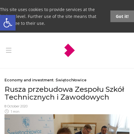
This site uses cookies to provide services at the
Open toolbar
highest level. Further use of the site means that
Got it!
you agree to their use.
Economy and investment
,
Świętochłowice
Rusza przebudowa Zespołu Szkół
Technicznych i Zawodowych
8 October 2020
1 min