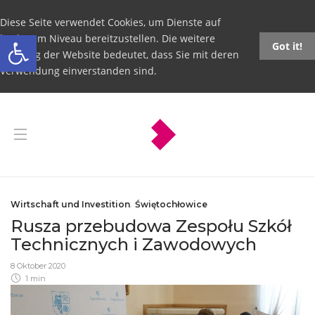
Diese Seite verwendet Cookies, um Dienste auf
Open toolbar
höchstem Niveau bereitzustellen. Die weitere
Got it!
Nutzung der Website bedeutet, dass Sie mit deren
Verwendung einverstanden sind.
Wirtschaft und Investition
,
Świętochłowice
Rusza przebudowa Zespołu Szkół
Technicznych i Zawodowych
8 Oktober 2020
1 min