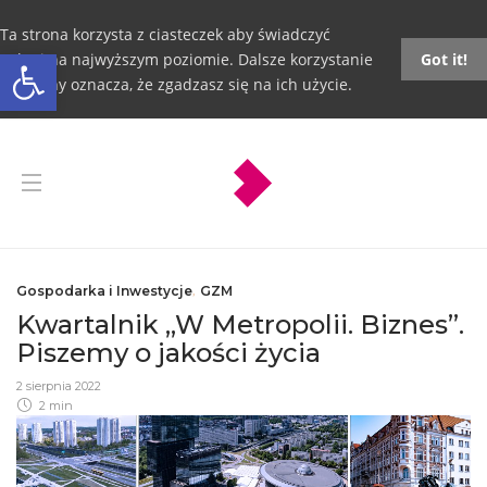
Ta strona korzysta z ciasteczek aby świadczyć
Otwórz pasek narzędzi
usługi na najwyższym poziomie. Dalsze korzystanie
Got it!
ze strony oznacza, że zgadzasz się na ich użycie.
Gospodarka i Inwestycje
,
GZM
Kwartalnik „W Metropolii. Biznes”.
Piszemy o jakości życia
2 sierpnia 2022
2 min