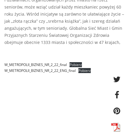
i działaniach, organizowanych przez miasto na rzecz
seniorów, może wziąć udział każdy mieszkaniec powyżej 60
roku życia. Wśród inicjatyw są zarówno te ułatwiające życie –
jak „złota rączka” czy „srebrna książka”, jak i szereg działań
angażujących, w tym senioriady. Globalna Sieć Miast i Gmin
Przyjaznych Starzeniu Światowej Organizacji Zdrowia
obejmuje obecnie 1333 miasta i społeczności w 47 krajach,
W_METROPOLII_BIZNES_NR_2_22_final
Pobierz
W_METROPOLII_BIZNES_NR_2_22_ENG_final
Pobierz