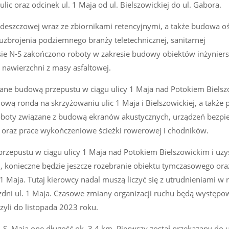
ic oraz odcinek ul. 1 Maja od ul. Bielszowickiej do ul. Gabora.
i deszczowej wraz ze zbiornikami retencyjnymi, a także budowa o
uzbrojenia podziemnego branży teletechnicznej, sanitarnej
asie N-S zakończono roboty w zakresie budowy obiektów inżyniers
nawierzchni z masy asfaltowej.
ane budową przepustu w ciągu ulicy 1 Maja nad Potokiem Bielsz
wą ronda na skrzyżowaniu ulic 1 Maja i Bielszowickiej, a także
ą roboty związane z budową ekranów akustycznych, urządzeń bezpi
raz prace wykończeniowe ścieżki rowerowej i chodników.
rzepustu w ciągu ulicy 1 Maja nad Potokiem Bielszowickim i uzy
u, konieczne będzie jeszcze rozebranie obiektu tymczasowego ora
1 Maja. Tutaj kierowcy nadal muszą liczyć się z utrudnieniami w 
i ul. 1 Maja. Czasowe zmiany organizacji ruchu będą występo
yli do listopada 2023 roku.
 N-S. Mają one długość ok. 3,4 km. Pierwszy został przekazany do