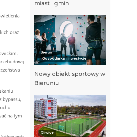
miast i gmin
świetlenia
kich oraz
owickim.
Bieruń
Gospodarka i Inwestycje
 przebudową
eczeństwa
Nowy obiekt sportowy w
Bieruniu
skaniu
z bypassu,
ruchu
wać na tym
Gliwice
 użytkowania