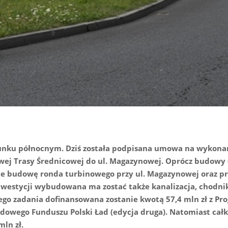
runku północnym. Dziś została podpisana umowa na wykona
owej Trasy Średnicowej do ul. Magazynowej. Oprócz budowy
uje budowę ronda turbinowego przy ul. Magazynowej oraz 
nwestycji wybudowana ma zostać także kanalizacja, chodnik
tego zadania dofinansowana zostanie kwotą 57,4 mln zł z P
dowego Funduszu Polski Ład (edycja druga). Natomiast cał
mln zł.