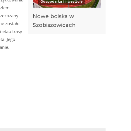
Gospodarka i Inwestycje
ęzłem
rzekazany
Nowe boiska w
ne zostało
Szobiszowicach
 etap trasy
ta. Jego
anie.