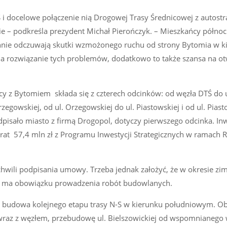
 i docelowe połączenie nią Drogowej Trasy Średnicowej z autostr
e – podkreśla prezydent Michał Pierończyk. – Mieszkańcy półno
iennie odczuwają skutki wzmożonego ruchu od strony Bytomia w k
na rozwiązanie tych problemów, dodatkowo to także szansa na ot
cy z Bytomiem składa się z czterech odcinków: od węzła DTŚ do u
gowskiej, od ul. Orzegowskiej do ul. Piastowskiej i od ul. Piast
dpisało miasto z firmą Drogopol, dotyczy pierwszego odcinka. In
trat 57,4 mln zł z Programu Inwestycji Strategicznych w ramach
d chwili podpisania umowy. Trzeba jednak założyć, że w okresie zi
e ma obowiązku prowadzenia robót budowlanych.
a budowa kolejnego etapu trasy N-S w kierunku południowym. O
j wraz z węzłem, przebudowę ul. Bielszowickiej od wspomnianego 