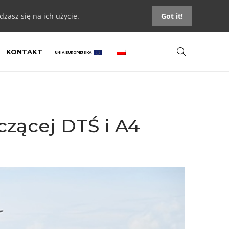
zasz się na ich użycie.
Got it!
KONTAKT
UNIA EUROPEJSKA
czącej DTŚ i A4