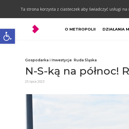
Ta strona korzysta z ciasteczek aby świadczyć usługi na
Otwórz pasek narzędzi
O METROPOLII
DZIAŁANIA 
Gospodarka i Inwestycje
,
Ruda Śląska
N-S-ką na północ! R
25 lipca 2023