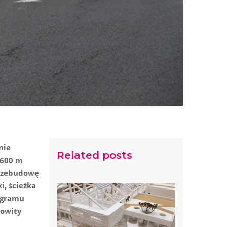
nie
Related posts
 600 m
przebudowę
i, ścieżka
rogramu
kowity