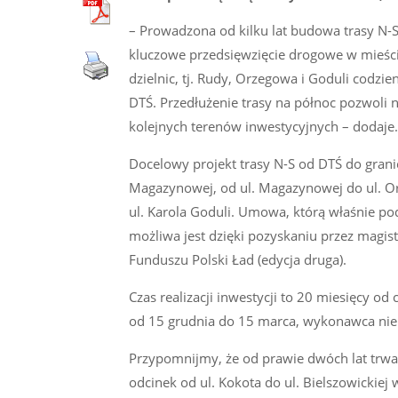
– Prowadzona od kilku lat budowa trasy N-S
kluczowe przedsięwzięcie drogowe w mieści
dzielnic, tj. Rudy, Orzegowa i Goduli codz
DTŚ. Przedłużenie trasy na północ pozwoli 
kolejnych terenów inwestycyjnych – dodaje.
Docelowy projekt trasy N-S od DTŚ do grani
Magazynowej, od ul. Magazynowej do ul. Orze
ul. Karola Goduli. Umowa, którą właśnie po
możliwa jest dzięki pozyskaniu przez magis
Funduszu Polski Ład (edycja druga).
Czas realizacji inwestycji to 20 miesięcy o
od 15 grudnia do 15 marca, wykonawca ni
Przypomnijmy, że od prawie dwóch lat trw
odcinek od ul. Kokota do ul. Bielszowickie