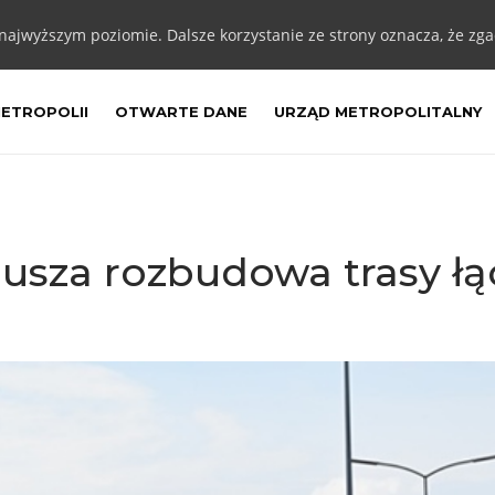
 najwyższym poziomie. Dalsze korzystanie ze strony oznacza, że zgad
METROPOLII
OTWARTE DANE
URZĄD METROPOLITALNY
usza rozbudowa trasy łą