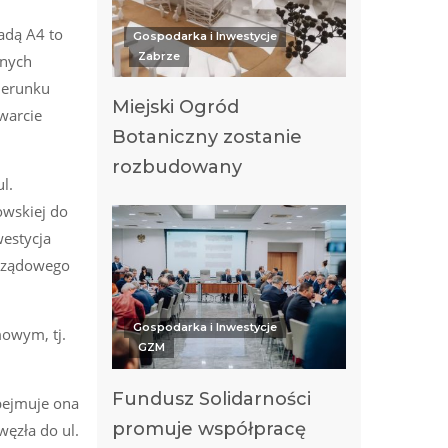
adą A4 to
Gospodarka i Inwestycje
Zabrze
cnych
ierunku
Miejski Ogród
warcie
Botaniczny zostanie
rozbudowany
l.
owskiej do
westycja
 Rządowego
Gospodarka i Inwestycje
mowym, tj.
GZM
Fundusz Solidarności
bejmuje ona
promuje współpracę
węzła do ul.