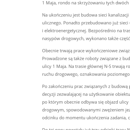
1 Maja, rondo na skrzyżowaniu tych dwóch ul
Na ukończeniu jest budowa sieci kanalizacj
ulicznego. Ponadto przebudowano już sieci 
i elektroenergetycznej. Bezpośrednio na tr
nasypów drogowych, wykonano także część 
Obecnie trwają prace wykończeniowe związ
Prowadzone są także roboty związane z budo
ulicy 1 Maja. Na trasie głównej N-S trwaj
ruchu drogowego, oznakowania poziomego o
Po zakończeniu prac związanych z budową p
decyzji zezwalającej na użytkowanie obiekt
po którym obecnie odbywa się objazd ulicy 
drogowym, spowodowanymi zwężeniem jezdn
odcinku do momentu ukończenia zadania, cz
Do tej pory powstały już trzy odcinki trasy