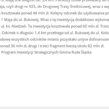
aja, czyli drogi nr 925, do Drogowej Trasy Średnicowej, wraz z w
kosztowała ponad 48 mln zł. Kolejny odcinek do użytkowania p
l. 1 Maja do ul. Bukowej. Wraz z tą inwestycją dodatkowo wykona
l. ks. Niedzieli. Ta inwestycja kosztowała ponad 60 mln zł. Trzeci
. Odcinek o długości 1,4 km przebiega od ul. Bukowej do ul. Koko
 budowę wszystkich odcinków miasto pozyskało unijne dofinansow
nad 36 mln zł, drugi i trzeci fragment kwotą około 82 mln zł.