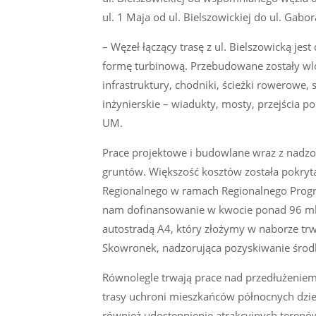
ul. 1 Maja od ul. Bielszowickiej do ul. Gabor
– Węzeł łączący trasę z ul. Bielszowicką je
formę turbinową. Przebudowane zostały wlo
infrastruktury, chodniki, ścieżki rowerowe
inżynierskie – wiadukty, mosty, przejścia 
UM.
Prace projektowe i budowlane wraz z nadz
gruntów. Większość kosztów została pokryt
Regionalnego w ramach Regionalnego Prog
nam dofinansowanie w kwocie ponad 96 mln 
autostradą A4, który złożymy w naborze tr
Skowronek, nadzorująca pozyskiwanie śro
Równolegle trwają prace nad przedłużeniem
trasy uchroni mieszkańców północnych dz
również udostępnienie atrakcyjnych terenó