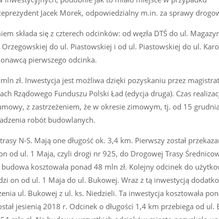
ceprezydent Jacek Morek, odpowiedzialny m.in. za sprawy drogo
miem składa się z czterech odcinków: od węzła DTŚ do ul. Magazy
Orzegowskiej do ul. Piastowskiej i od ul. Piastowskiej do ul. Karo
konawcą pierwszego odcinka.
ln zł. Inwestycja jest możliwa dzięki pozyskaniu przez magistrat
ach Rządowego Funduszu Polski Ład (edycja druga). Czas realizac
 umowy, z zastrzeżeniem, że w okresie zimowym, tj. od 15 grudni
adzenia robót budowlanych.
trasy N-S. Mają one długość ok. 3,4 km. Pierwszy został przekaz
n od ul. 1 Maja, czyli drogi nr 925, do Drogowej Trasy Średnicow
budowa kosztowała ponad 48 mln zł. Kolejny odcinek do użytk
dzi on od ul. 1 Maja do ul. Bukowej. Wraz z tą inwestycją dodatk
ia ul. Bukowej z ul. ks. Niedzieli. Ta inwestycja kosztowała po
został jesienią 2018 r. Odcinek o długości 1,4 km przebiega od ul