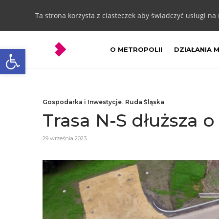
Ta strona korzysta z ciasteczek aby świadczyć usługi na
Otwórz pasek narzędzi
O METROPOLII
DZIAŁANIA 
Gospodarka i Inwestycje
,
Ruda Śląska
Trasa N-S dłuższa o
29 września 2023