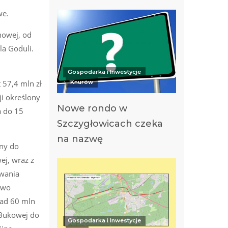
we.
nowej, od
la Goduli.
Gospodarka i Inwestycje
 57,4 mln zł
Knurów
ji określony
Nowe rondo w
a do 15
Szczygłowicach czeka
na nazwę
any do
ej, wraz z
owania
owo
nad 60 mln
. Bukowej do
Gospodarka i Inwestycje