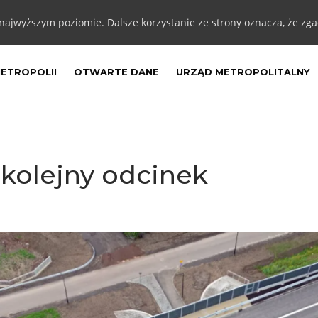
 najwyższym poziomie. Dalsze korzystanie ze strony oznacza, że zgad
METROPOLII
OTWARTE DANE
URZĄD METROPOLITALNY
 kolejny odcinek