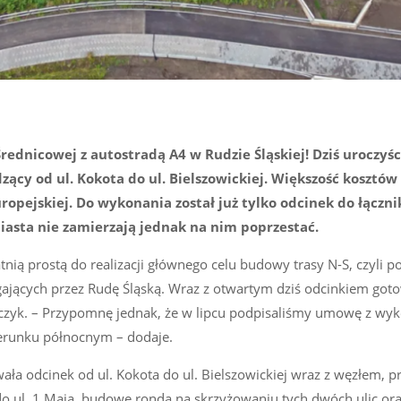
Średnicowej z autostradą A4 w Rudzie Śląskiej! Dziś uroczyś
dzący od ul. Kokota do ul. Bielszowickiej. Większość kosztó
ropejskiej. Do wykonania został już tylko odcinek do łączni
iasta nie zamierzają jednak na nim poprzestać.
nią prostą do realizacji głównego celu budowy trasy N-S, czyli p
jących przez Rudę Śląską. Wraz z otwartym dziś odcinkiem gotow
ńczyk. – Przypomnę jednak, że w lipcu podpisaliśmy umowę z wy
ierunku północnym – dodaje.
ała odcinek od ul. Kokota do ul. Bielszowickiej wraz z węzłem,
do ul. 1 Maja, budowę ronda na skrzyżowaniu tych dwóch ulic or