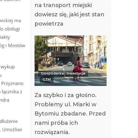
na transport miejski
dowiesz się, jaki jest stan
wickiej ma
powietrza
o obsługi
iekty
róg i Mostów
a wykup
Gospodarka i Inwestycje
u
GZM
 Przyznano
łącznika z
Za szybko i za głośno.
andra
Problemy ul. Miarki w
Bytomiu zbadane. Przed
dłużenie
nami próba ich
. Umożliwi
rozwiązania.