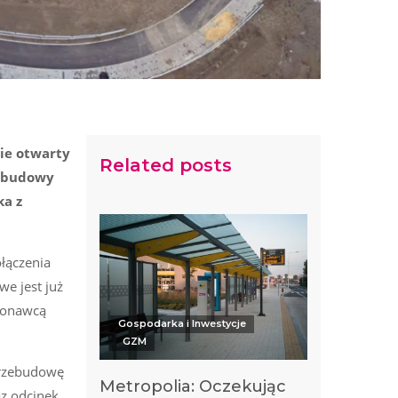
cie otwarty
Related posts
w budowy
ka z
ołączenia
e jest już
konawcą
Gospodarka i Inwestycje
GZM
 przebudowę
Metropolia: Oczekując
az odcinek