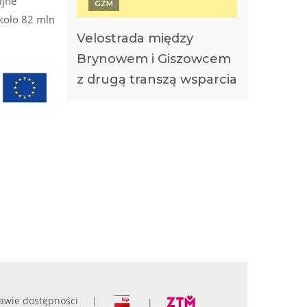
ijne
GZM
około 82 mln
Velostrada między
Brynowem i Giszowcem
z drugą transzą wsparcia
awie dostępności