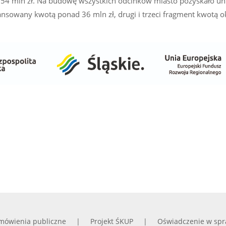
ko 54 mln zł. Na budowę wszystkich odcinków miasto pozyskało un
ansowany kwotą ponad 36 mln zł, drugi i trzeci fragment kwotą 
mówienia publiczne
Projekt ŚKUP
Oświadczenie w spr