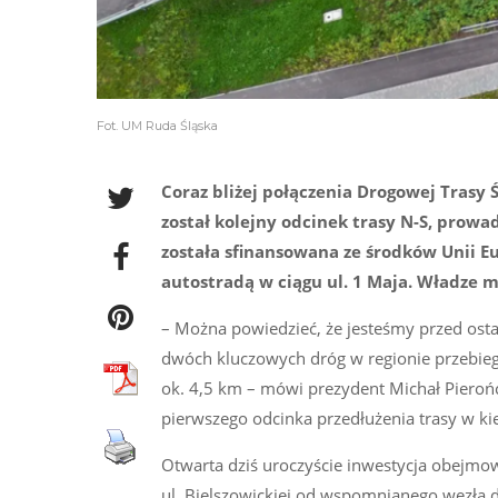
Fot. UM Ruda Śląska
Coraz bliżej połączenia Drogowej Trasy 
został kolejny odcinek trasy N-S, prowa
została sfinansowana ze środków Unii Eu
autostradą w ciągu ul. 1 Maja. Władze m
– Można powiedzieć, że jesteśmy przed ostat
dwóch kluczowych dróg w regionie przebiega
ok. 4,5 km – mówi prezydent Michał Piero
pierwszego odcinka przedłużenia trasy w k
Otwarta dziś uroczyście inwestycja obejmow
ul. Bielszowickiej od wspomnianego węzła 