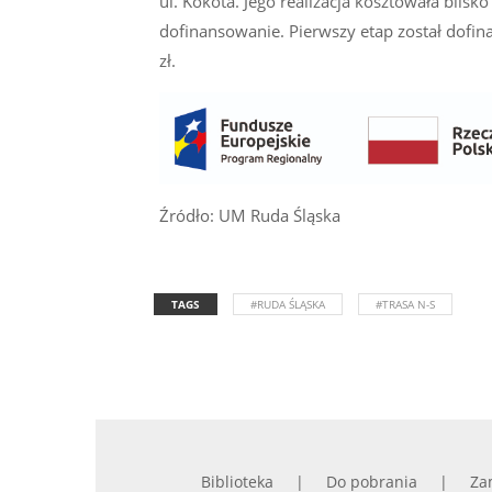
ul. Kokota. Jego realizacja kosztowała blis
dofinansowanie. Pierwszy etap został dofin
zł.
Źródło: UM Ruda Śląska
TAGS
#RUDA ŚLĄSKA
#TRASA N-S
Biblioteka
Do pobrania
Za