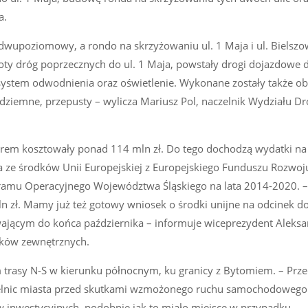
a.
st dwupoziomowy, a rondo na skrzyżowaniu ul. 1 Maja i ul. Bielszo
ty dróg poprzecznych do ul. 1 Maja, powstały drogi dojazdowe d
, system odwodnienia oraz oświetlenie. Wykonane zostały także ob
podziemne, przepusty – wylicza Mariusz Pol, naczelnik Wydziału D
orem kosztowały ponad 114 mln zł. Do tego dochodzą wydatki n
a ze środków Unii Europejskiej z Europejskiego Funduszu Rozwoj
ramu Operacyjnego Województwa Śląskiego na lata 2014-2020. –
zł. Mamy już też gotowy wniosek o środki unijne na odcinek do 
wającym do końca października – informuje wiceprezydent Aleks
dków zewnętrznych.
 trasy N-S w kierunku północnym, ku granicy z Bytomiem. – Prze
ielnic miasta przed skutkami wzmożonego ruchu samochodowego
w inwestycyjnych, podobnie jak to miało miejsce w przypadku