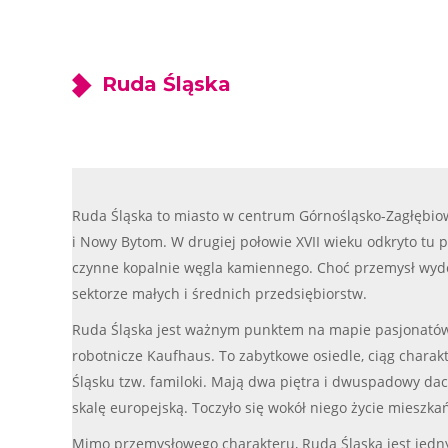
Ruda Śląska
Ruda Śląska to miasto w centrum Górnośląsko-Zagłębiow
i Nowy Bytom. W drugiej połowie XVII wieku odkryto tu 
czynne kopalnie węgla kamiennego. Choć przemysł wydoby
sektorze małych i średnich przedsiębiorstw.
Ruda Śląska jest ważnym punktem na mapie pasjonatów o
robotnicze Kaufhaus. To zabytkowe osiedle, ciąg char
Śląsku tzw. familoki. Mają dwa piętra i dwuspadowy d
skalę europejską. Toczyło się wokół niego życie miesz
Mimo przemysłowego charakteru, Ruda Śląska jest jednym