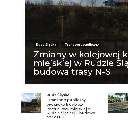
Ruda Śląska
Transport publiczny
Zmiany w kolejowej 
miejskiej w Rudzie Ślą
budowa trasy N-S
Ruda Śląska
,
Transport publiczny
Zmiany w kolejowej
komunikacji miejskiej w
Rudzie Śląskiej – budowa
trasy N-S