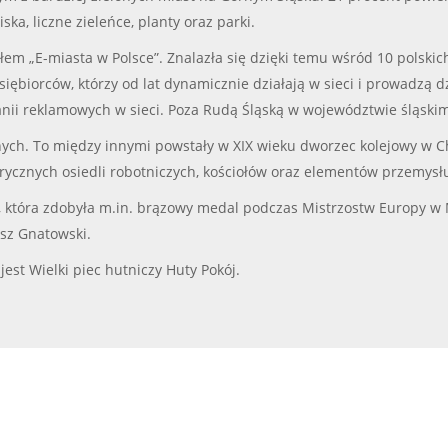
ska, liczne zieleńce, planty oraz parki.
em „E-miasta w Polsce”. Znalazła się dzięki temu wśród 10 polskich 
iębiorców, którzy od lat dynamicznie działają w sieci i prowadzą d
nii reklamowych w sieci. Poza Rudą Śląską w województwie śląskim
nych. To między innymi powstały w XIX wieku dworzec kolejowy w Ch
orycznych osiedli robotniczych, kościołów oraz elementów przemysł
, która zdobyła m.in. brązowy medal podczas Mistrzostw Europy w
usz Gnatowski.
est Wielki piec hutniczy Huty Pokój.