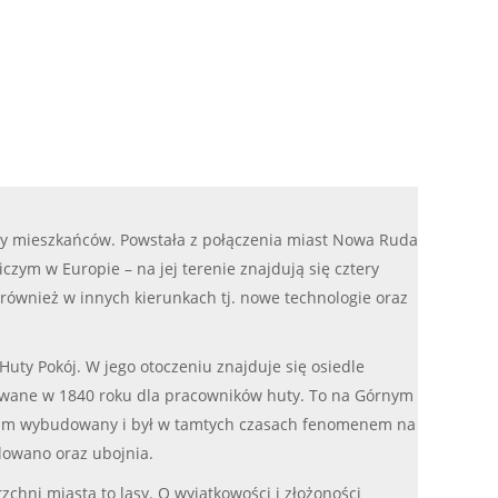
ęcy mieszkańców. Powstała z połączenia miast Nowa Ruda
zym w Europie – na jej terenie znajdują się cztery
 również w innych kierunkach tj. nowe technologie oraz
ty Pokój. W jego otoczeniu znajduje się osiedle
dowane w 1840 roku dla pracowników huty. To na Górnym
a nim wybudowany i był w tamtych czasach fenomenem na
lowano oraz ubojnia.
hni miasta to lasy. O wyjątkowości i złożoności