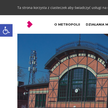
Ta strona korzysta z ciasteczek aby świadczyć usługi na
Otwórz pasek narzędzi
O METROPOLII
DZIAŁANIA 
Ruda
Śląska