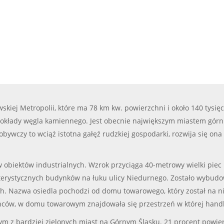
skiej Metropolii, które ma 78 km kw. powierzchni i około 140 tysi
pokłady węgla kamiennego. Jest obecnie największym miastem górnic
wczy to wciąż istotna gałęź rudzkiej gospodarki, rozwija się ona
biektów industrialnych. Wzrok przyciąga 40-metrowy wielki piec Hu
akterystycznych budynków na łuku ulicy Niedurnego. Zostało wybu
ach. Nazwa osiedla pochodzi od domu towarowego, który został n
kańców, w domu towarowym znajdowała się przestrzeń w której hand
 z bardziej zielonych miast na Górnym Śląsku. 21 procent powierzc