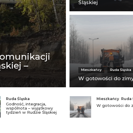
Śląskiej
komunikacji
skiej –
Mieszkańcy
Ruda Śląska
W gotowości do zim
Ruda Śląska
Mieszkańcy
,
Ruda 
Godność, integracja,
W gotowości do 
wspólnota – wyjątkowy
tydzień w Rudzie Śląskiej