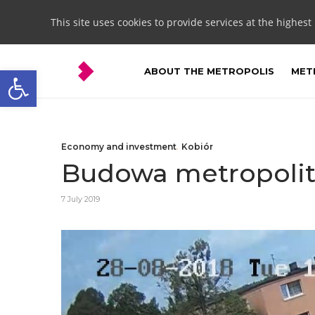
This site uses cookies to provide services at the highest
Open toolbar
ABOUT THE METROPOLIS
METR
Economy and investment
,
Kobiór
Budowa metropolit
7 July 2019