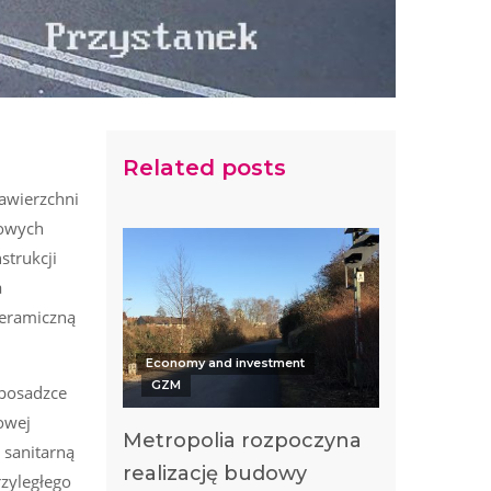
Related posts
nawierzchni
towych
strukcji
a
ceramiczną
Economy and investment
GZM
 posadzce
owej
Metropolia rozpoczyna
 sanitarną
realizację budowy
zyległego