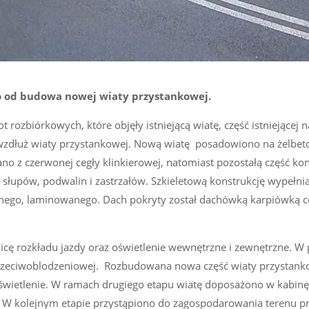
to od budowa nowej wiaty przystankowej.
 rozbiórkowych, które objęły istniejącą wiatę, część istniejącej 
 wzdłuż wiaty przystankowej. Nową wiatę posadowiono na żelbe
z czerwonej cegły klinkierowej, natomiast pozostałą część kon
e słupów, podwalin i zastrzałów. Szkieletową konstrukcję wypełni
anego, laminowanego. Dach pokryty został dachówką karpiówką 
icę rozkładu jazdy oraz oświetlenie wewnętrzne i zewnętrzne. W
przeciwoblodzeniowej. Rozbudowana nowa część wiaty przystank
świetlenie. W ramach drugiego etapu wiatę doposażono w kabinę
 W kolejnym etapie przystąpiono do zagospodarowania terenu pr