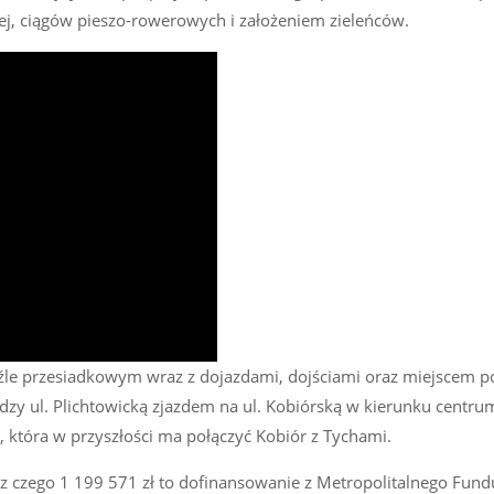
ej, ciągów pieszo-rowerowych i założeniem zieleńców.
le przesiadkowym wraz z dojazdami, dojściami oraz miejscem po
zy ul. Plichtowicką zjazdem na ul. Kobiórską w kierunku centr
, która w przyszłości ma połączyć Kobiór z Tychami.
 z czego 1 199 571 zł to dofinansowanie z Metropolitalnego Fun