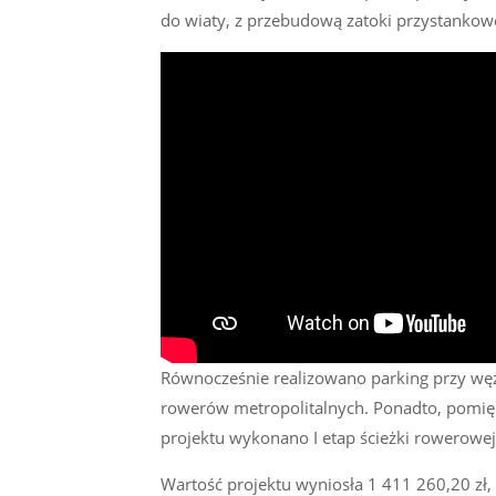
do wiaty, z przebudową zatoki przystankow
Równocześnie realizowano parking przy węź
rowerów metropolitalnych. Ponadto, pomięd
projektu wykonano I etap ścieżki rowerowej
Wartość projektu wyniosła 1 411 260,20 zł,