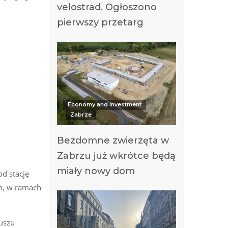
velostrad. Ogłoszono
pierwszy przetarg
Economy and investment
Zabrze
Bezdomne zwierzęta w
Zabrzu już wkrótce będą
miały nowy dom
d stację
um, w ramach
duszu