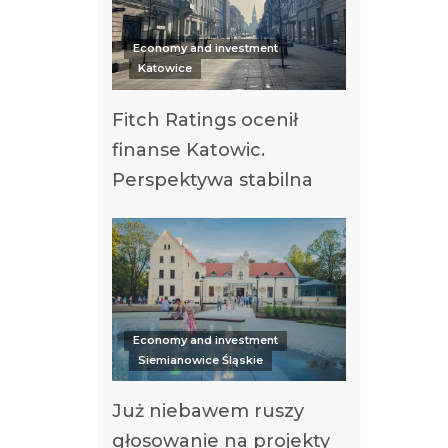
Economy and investment
Katowice
Fitch Ratings ocenił
finanse Katowic.
Perspektywa stabilna
Economy and investment
Siemianowice Śląskie
Już niebawem ruszy
głosowanie na projekty