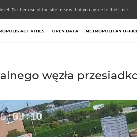
 level. Further use of the site means that you agree to their use.
OPOLIS ACTIVITIES
OPEN DATA
METROPOLITAN OFFIC
alnego węzła przesiadk