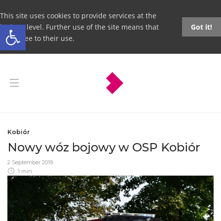
This site uses cookies to provide services at the
Open toolbar
highest level. Further use of the site means that
Got it!
you agree to their use.
Kobiór
Nowy wóz bojowy w OSP Kobiór
2 September 2019
1 min