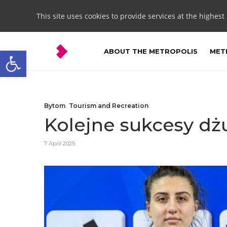
This site uses cookies to provide services at the highest
Open toolbar
ABOUT THE METROPOLIS
METR
Bytom
,
Tourism and Recreation
Kolejne sukcesy d
7 April 2025