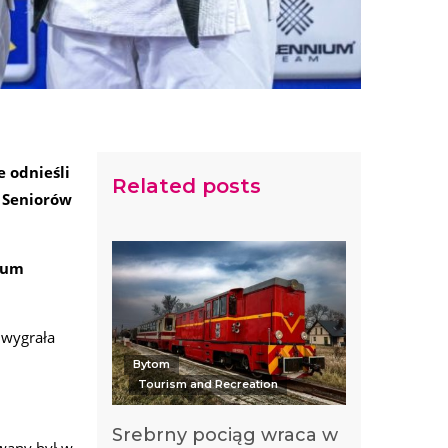
e odnieśli
Related posts
y Seniorów
wum
 wygrała
Bytom
Tourism and Recreation
Srebrny pociąg wraca w