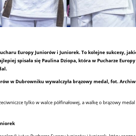
haru Europy Juniorów i Juniorek. To kolejne sukcesy, jaki
lepiej spisała się Paulina Dziopa, która w Pucharze Europ
al.
iorów w Dubrowniku wywalczyła brązowy medal, fot. Archi
rzeciwniczce tylko w walce półfinałowej, a walkę o brązowy medal
uniorek