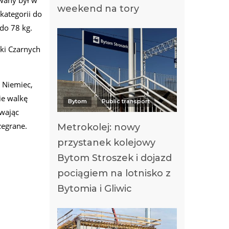
ywany był w
weekend na tory
kategorii do
do 78 kg.
ki Czarnych
z Niemiec,
ie walkę
Bytom
Public transport
wając
zegrane.
Metrokolej: nowy
przystanek kolejowy
Bytom Stroszek i dojazd
pociągiem na lotnisko z
Bytomia i Gliwic