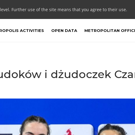
 level. Further use of the site means that you agree to their use.
OPOLIS ACTIVITIES
OPEN DATA
METROPOLITAN OFFIC
żudoków i dżudoczek Cz