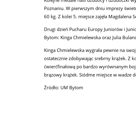
Kolejne medale nasi dżudocy i dżudoczki wy
Poznaniu. W pierwszym dniu imprezy świetni
60 kg. Z kolei 5. miejsce zajęła Magdalena 
Drugi dzień Pucharu Europy Juniorów i Juni
Bytom: Kinga Chmielewska oraz Julia Bulan
Kinga Chmielewska wygrała pewnie na swojej
ostatecznie zdobywając srebrny krążek. Z k
ćwierćfinałową po bardzo wyrównanym boju.
brązowy krążek. Siódme miejsce w wadze do
Źródło: UM Bytom