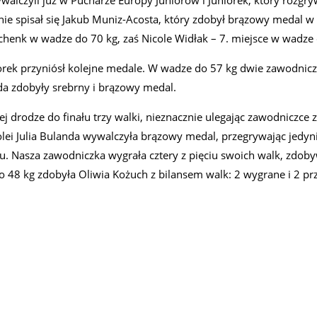
walczyli już w Pucharze Europy Juniorów i Juniorek, który rozgr
e spisał się Jakub Muniz-Acosta, który zdobył brązowy medal w 
Schenk w wadze do 70 kg, zaś Nicole Widłak – 7. miejsce w wadze 
orek przyniósł kolejne medale. W wadze do 57 kg dwie zawodnicz
da zdobyły srebrny i brązowy medal.
 drodze do finału trzy walki, nieznacznie ulegając zawodniczce 
olei Julia Bulanda wywalczyła brązowy medal, przegrywając jedyn
 Nasza zawodniczka wygrała cztery z pięciu swoich walk, zdoby
 48 kg zdobyła Oliwia Kożuch z bilansem walk: 2 wygrane i 2 pr