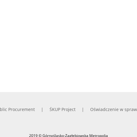
blic Procurement
ŚKUP Project
Oświadczenie w spraw
2019 © Górnośląsko-Zagłębiowska Metropolia