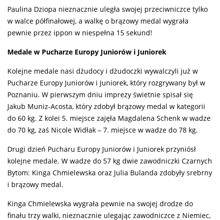
Paulina Dziopa nieznacznie uległa swojej przeciwniczce tylko
w walce półfinałowej, a walkę o brązowy medal wygrała
pewnie przez ippon w niespełna 15 sekund!
Medale w Pucharze Europy Juniorów i Juniorek
Kolejne medale nasi dżudocy i dżudoczki wywalczyli już w
Pucharze Europy Juniorów i Juniorek, który rozgrywany był w
Poznaniu. W pierwszym dniu imprezy świetnie spisał się
Jakub Muniz-Acosta, który zdobył brązowy medal w kategorii
do 60 kg. Z kolei 5. miejsce zajęła Magdalena Schenk w wadze
do 70 kg, zaś Nicole Widłak – 7. miejsce w wadze do 78 kg.
Drugi dzień Pucharu Europy Juniorów i Juniorek przyniósł
kolejne medale. W wadze do 57 kg dwie zawodniczki Czarnych
Bytom: Kinga Chmielewska oraz Julia Bulanda zdobyły srebrny
i brązowy medal.
Kinga Chmielewska wygrała pewnie na swojej drodze do
finału trzy walki, nieznacznie ulegając zawodniczce z Niemiec,