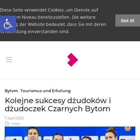
Diese Seite verwendet Cookies, um Dienste auf
Open toolbar
höchstem Niveau bereitzustellen. Die weitere
Got it!
Nutzung der Website bedeutet, dass Sie mit deren
Verwendung einverstanden sind.
Bytom
,
Tourismus und Erholung
Kolejne sukcesy dżudoków i
dżudoczek Czarnych Bytom
7 April 2025
1 min