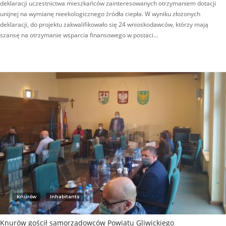
deklaracji uczestnictwa mieszkańców zainteresowanych otrzymaniem dotacji
unijnej na wymianę nieekologicznego źródła ciepła. W wyniku złożonych
deklaracji, do projektu zakwalifikowało się 24 wnioskodawców, którzy mają
szansę na otrzymanie wsparcia finansowego w postaci…
Knurów
Inhabitants
Knurów gościł samorządowców Powiatu Gliwickiego