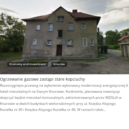
Economy and investment
Knurów
Ogrzewanie gazowe zastąpi stare kopciuchy
Rozstrzygnięto przetarg na wyłonienie wykonawcy modernizacji energetycznej 6
lokali mieszkalnych na Starym Knurowie. Konkretnie, planowana inwestycja
dotyczyć będzie mieszkań komunalnych, administrowanych przez MZGLiA w
Knurowie w dwóch budynkach wielorodzinnych: przy ul. Księdza Alojzego
Koziełka nr 40 i Księdza Alojzego Koziełka nr 46. W ramach robót…