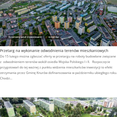
Economy and investment
Knurów
Przetarg na wykonanie odwodnienia terenów mieszkaniowych
Do 15 lutego można zgłaszać oferty w przetargu na roboty budowlane związane
z odwodnieniem terenów wokół osiedla Wojska Polskiego I i II. Rozpoczęcie
przygotowań do tej ważnej z punktu widzenia mieszkańców inwestycji to efekt
otrzymania przez Gminę Knurów dofinansowania w październiku ubiegłego roku.
Chodzi…