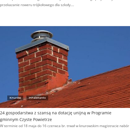
przekazanie roweru trójkołowego dla szkoły….
Knurów
Inhabitants
24 gospodarstwa z szansą na dotację unijną w Programie
gminnym Czyste Powietrze
W terminie od 18 maja do 16 czerwca br. trwał w knurowskim magistracie nabór