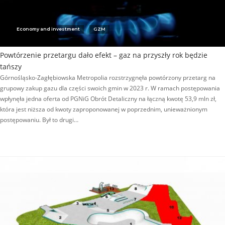
Economy and investment
GZM
Powtórzenie przetargu dało efekt – gaz na przyszły rok będzie
tańszy
Górnośląsko-Zagłębiowska Metropolia rozstrzygnęła powtórzony przetarg na
grupowy zakup gazu dla części swoich gmin w 2023 r. W ramach postępowania
wpłynęła jedna oferta od PGNiG Obrót Detaliczny na łączną kwotę 53,9 mln zł,
która jest niższa od kwoty zaproponowanej w poprzednim, unieważnionym
postępowaniu. Był to drugi…