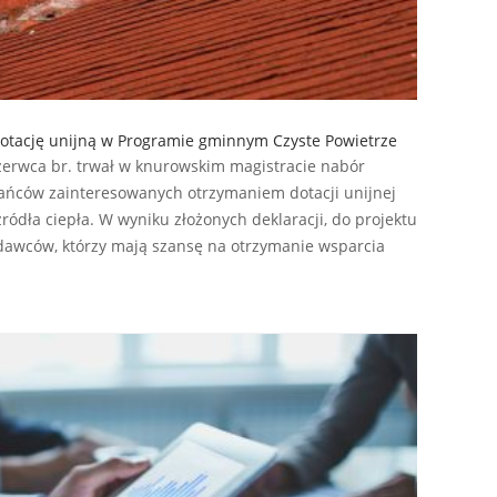
otację unijną w Programie gminnym Czyste Powietrze
zerwca br. trwał w knurowskim magistracie nabór
kańców zainteresowanych otrzymaniem dotacji unijnej
ódła ciepła. W wyniku złożonych deklaracji, do projektu
odawców, którzy mają szansę na otrzymanie wsparcia