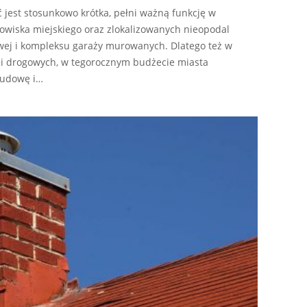
 jest stosunkowo krótka, pełni ważną funkcję w
gowiska miejskiego oraz zlokalizowanych nieopodal
wej i kompleksu garaży murowanych. Dlatego też w
i drogowych, w tegorocznym budżecie miasta
budowę i…