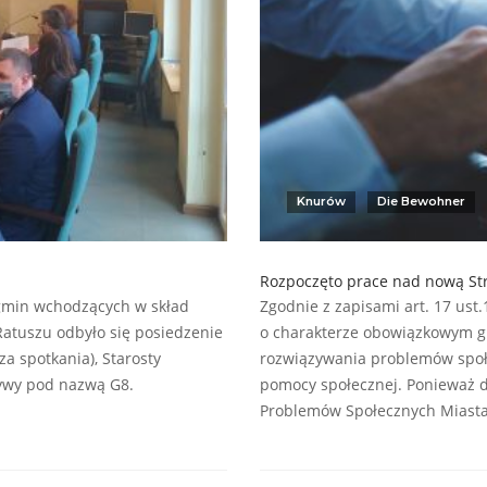
Knurów
Die Bewohner
Rozpoczęto prace nad nową Str
 gmin wchodzących w skład
Zgodnie z zapisami art. 17 ust
Ratuszu odbyło się posiedzenie
o charakterze obowiązkowym gmi
a spotkania), Starosty
rozwiązywania problemów spo
tywy pod nazwą G8.
pomocy społecznej. Ponieważ d
Problemów Społecznych Miasta