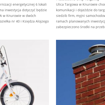
izacji energetycznej 6 lokali
Ulica Targowa w Knurowie choć
na inwestycja dotyczyć będzie
komunikacji i dojeżdzie do tar
iA w Knurowie w dwóch
siedzib firm, myjni samochodo
ziełka nr 40 i Księdza Alojzego
ramach planowanych inwestycj
zabezpieczono środki na prze