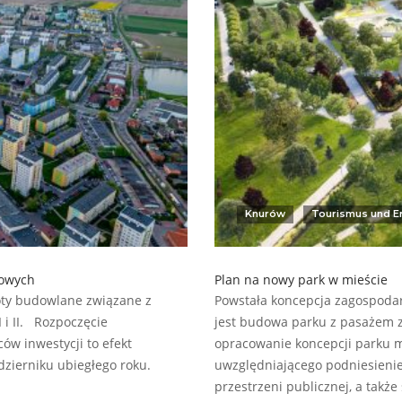
Knurów
Tourismus und E
iowych
Plan na nowy park w mieście
boty budowlane związane z
Powstała koncepcja zagospodar
 i II. Rozpoczęcie
jest budowa parku z pasażem zie
ów inwestycji to efekt
opracowanie koncepcji parku mi
zierniku ubiegłego roku.
uwzględniającego podniesienie 
przestrzeni publicznej, a takż