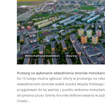
Wirtschaft und Investition
Knurów
Przetarg na wykonanie odwodnienia terenów mieszkan
Do 15 lutego można zgłaszać oferty w przetargu na ro
odwodnieniem terenów wokół osiedla Wojska Polskiego I
przygotowań do tej ważnej z punktu widzenia mieszkańc
otrzymania przez Gminę Knurów dofinansowania w paźd
Chodzi…