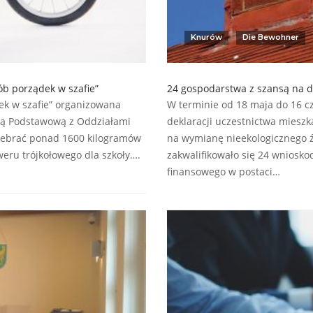
Knurów
Die Bewohner
ób porządek w szafie”
24 gospodarstwa z szansą na d
k w szafie” organizowana
W terminie od 18 maja do 16 c
ołą Podstawową z Oddziałami
deklaracji uczestnictwa miesz
 zebrać ponad 1600 kilogramów
na wymianę nieekologicznego źr
weru trójkołowego dla szkoły….
zakwalifikowało się 24 wniosk
finansowego w postaci…