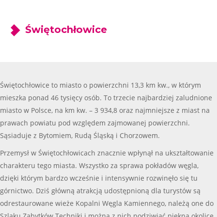
Świętochłowice
Świętochłowice to miasto o powierzchni 13,3 km kw., w którym
mieszka ponad 46 tysięcy osób. To trzecie najbardziej zaludnione
miasto w Polsce, na km kw. – 3 934,8 oraz najmniejsze z miast na
prawach powiatu pod względem zajmowanej powierzchni.
Sąsiaduje z Bytomiem, Rudą Śląską i Chorzowem.
Przemysł w Świętochłowicach znacznie wpłynął na ukształtowanie
charakteru tego miasta. Wszystko za sprawa pokładów węgla,
dzięki którym bardzo wcześnie i intensywnie rozwinęło się tu
górnictwo. Dziś główną atrakcją udostępnioną dla turystów są
odrestaurowane wieże Kopalni Węgla Kamiennego, należą one do
Szlaku Zabytków Techniki i można z nich podziwiać piękną okolicę.