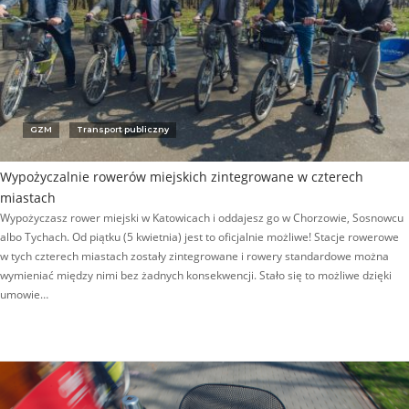
GZM
Transport publiczny
Wypożyczalnie rowerów miejskich zintegrowane w czterech
miastach
Wypożyczasz rower miejski w Katowicach i oddajesz go w Chorzowie, Sosnowcu
albo Tychach. Od piątku (5 kwietnia) jest to oficjalnie możliwe! Stacje rowerowe
w tych czterech miastach zostały zintegrowane i rowery standardowe można
wymieniać między nimi bez żadnych konsekwencji. Stało się to możliwe dzięki
umowie…