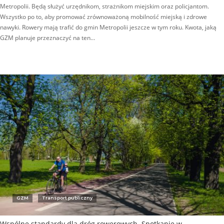
Metropolii. Będą służyć urzędnikom, strażnikom miejskim oraz policjantom.
Wszystko po to, aby promować zrównoważoną mobilność miejską i zdrowe
nawyki. Rowery mają trafić do gmin Metropolii jeszcze w tym roku. Kwota, jaką
GZM planuje przeznaczyć na ten…
GZM
Transport publiczny
Wspólne standardy dla dróg rowerowych. Spotkanie w