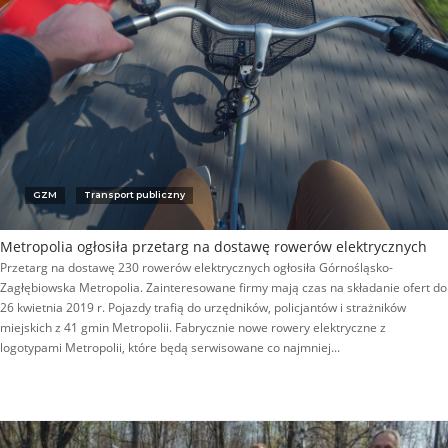
GZM
Transport publiczny
Metropolia ogłosiła przetarg na dostawę rowerów elektrycznych
Przetarg na dostawę 230 rowerów elektrycznych ogłosiła Górnośląsko-
Zagłębiowska Metropolia. Zainteresowane firmy mają czas na składanie ofert do
26 kwietnia 2019 r. Pojazdy trafią do urzędników, policjantów i strażników
miejskich z 41 gmin Metropolii. Fabrycznie nowe rowery elektryczne z
logotypami Metropolii, które będą serwisowane co najmniej...