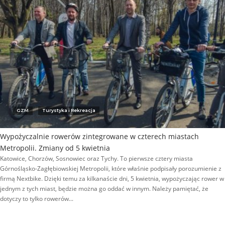
GZM
Turystyka i Rekreacja
Wypożyczalnie rowerów zintegrowane w czterech miastach
Metropolii. Zmiany od 5 kwietnia
Katowice, Chorzów, Sosnowiec oraz Tychy. To pierwsze cztery miasta
Górnośląsko-Zagłębiowskiej Metropolii, które właśnie podpisały porozumienie z
firmą Nextbike. Dzięki temu za kilkanaście dni, 5 kwietnia, wypożyczając rower w
jednym z tych miast, będzie można go oddać w innym. Należy pamiętać, że
dotyczy to tylko rowerów...