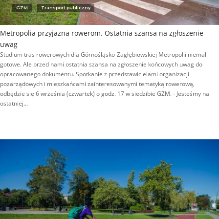
GZM
Transport publiczny
Metropolia przyjazna rowerom. Ostatnia szansa na zgłoszenie
uwag
Studium tras rowerowych dla Górnośląsko-Zagłębiowskiej Metropolii niemal
gotowe. Ale przed nami ostatnia szansa na zgłoszenie końcowych uwag do
opracowanego dokumentu. Spotkanie z przedstawicielami organizacji
pozarządowych i mieszkańcami zainteresowanymi tematyką rowerową,
odbędzie się 6 września (czwartek) o godz. 17 w siedzibie GZM. - Jesteśmy na
ostatniej...