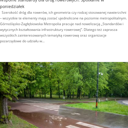
poniedziałek
Szerokość dróg dla rowerów, ich geometria czy rodzaj stosowanej nawierzchni
– wszystkie te elementy mają zostać ujednolicone na poziomie metropolitalnym.
Górnośląsko-Zagłębiowska Metropolia pracuje nad nowelizacją „Standardów i
wytycznych kształtowania infrastruktury rowerowej”. Dlatego też zaprasza
wszystkich zainteresowanych tematyką rowerową oraz organizacje
pozarządowe do udziału w...