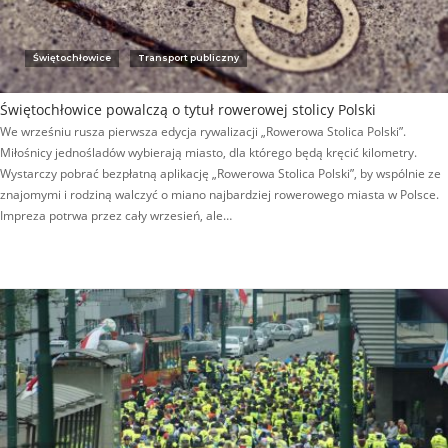
Świętochłowice
Transport publiczny
Świętochłowice powalczą o tytuł rowerowej stolicy Polski
We wrześniu rusza pierwsza edycja rywalizacji „Rowerowa Stolica Polski”.
Miłośnicy jednośladów wybierają miasto, dla którego będą kręcić kilometry.
Wystarczy pobrać bezpłatną aplikację „Rowerowa Stolica Polski”, by wspólnie ze
znajomymi i rodziną walczyć o miano najbardziej rowerowego miasta w Polsce.
Impreza potrwa przez cały wrzesień, ale…