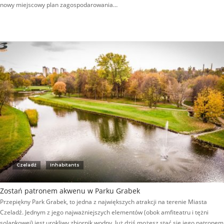
nowy miejscowy plan zagospodarowania…
Czeladź
Inhabitants
Zostań patronem akwenu w Parku Grabek
Przepiękny Park Grabek, to jedna z największych atrakcji na terenie Miasta
Czeladź. Jednym z jego najważniejszych elementów (obok amfiteatru i tężni
solankowej) jest urokliwy zbiornik wodny. Już dziś możesz stać się jego patronem