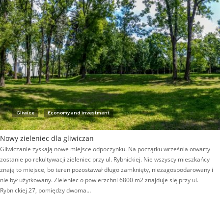
Gliwice
Economy and investment
Nowy zieleniec dla gliwiczan
Gliwiczanie zyskają nowe miejsce odpoczynku. Na początku września otwarty
zostanie po rekultywacji zieleniec przy ul. Rybnickiej. Nie wszyscy mieszkańcy
znają to miejsce, bo teren pozostawał długo zamknięty, niezagospodarowany i
nie był użytkowany. Zieleniec o powierzchni 6800 m2 znajduje się przy ul.
Rybnickiej 27, pomiędzy dwoma…