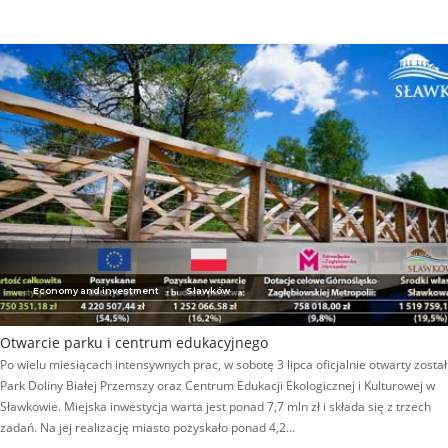
Economy and investment
Sławków
Otwarcie parku i centrum edukacyjnego
Po wielu miesiącach intensywnych prac, w sobotę 3 lipca oficjalnie otwarty został
Park Doliny Białej Przemszy oraz Centrum Edukacji Ekologicznej i Kulturowej w
Sławkowie. Miejska inwestycja warta jest ponad 7,7 mln zł i składa się z trzech
zadań. Na jej realizację miasto pozyskało ponad 4,2…