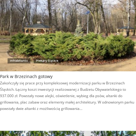
Inhabitants
Piekary Śląskie
Park w Brzezinach gotowy
Zakończyły się prace przy kompleksowej modernizacji parku w Brzezinach
Śląskich. Łączny koszt inwestycji realizowanej z Budżetu Obywatelskiego to
937.000 zł. Powstały nowe alejki, oświetlenie, wybieg dla psów, altanki do
grillowania, plac zabaw oraz elementy małej architektury. W odnowionym parku
powstały dwie altanki z możliwością grillowania…