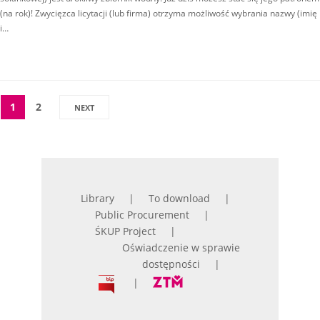
(na rok)! Zwycięzca licytacji (lub firma) otrzyma możliwość wybrania nazwy (imię
i…
1
2
NEXT
Library
To download
Public Procurement
ŚKUP Project
Oświadczenie w sprawie
dostępności