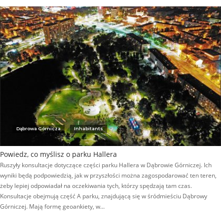
Dąbrowa Górnicza
Inhabitants
Powiedz, co myślisz o parku Hallera
Ruszyły konsultacje dotyczące części parku Hallera w Dąbrowie Górniczej. Ich
wyniki będą podpowiedzią, jak w przyszłości można zagospodarować ten teren,
żeby lepiej odpowiadał na oczekiwania tych, którzy spędzają tam czas.
Konsultacje obejmują część A parku, znajdującą się w śródmieściu Dąbrowy
Górniczej. Mają formę geoankiety, w…