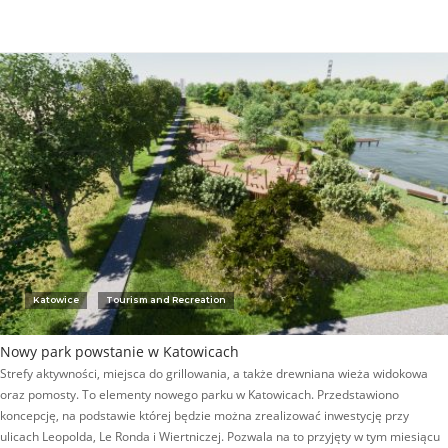
Katowice
Tourism and Recreation
Nowy park powstanie w Katowicach
Strefy aktywności, miejsca do grillowania, a także drewniana wieża widokowa
oraz pomosty. To elementy nowego parku w Katowicach. Przedstawiono
koncepcję, na podstawie której będzie można zrealizować inwestycję przy
ulicach Leopolda, Le Ronda i Wiertniczej. Pozwala na to przyjęty w tym miesiącu