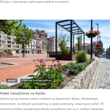
Ochojcu. Inwestycja realizowana będzie w ramach…
Bytom
Tourism and Recreation
Nowe nasadzenia na Rynku
Zakończył się montaż mebli miejskich na bytomskim Rynku. Modułowym
elementom, na których posiedzimy, a nawet poleżymy, towarzyszy zieleń. W
ramach projektu zazieleniania Rynku posadzono tam m.in. siedem platanów