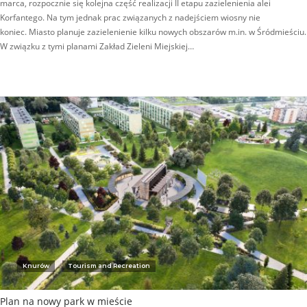
marca, rozpocznie się kolejna część realizacji II etapu zazielenienia alei
Korfantego. Na tym jednak prac związanych z nadejściem wiosny nie
koniec. Miasto planuje zazielenienie kilku nowych obszarów m.in. w Śródmieściu.
W związku z tymi planami Zakład Zieleni Miejskiej…
Knurów
Tourism and Recreation
Plan na nowy park w mieście