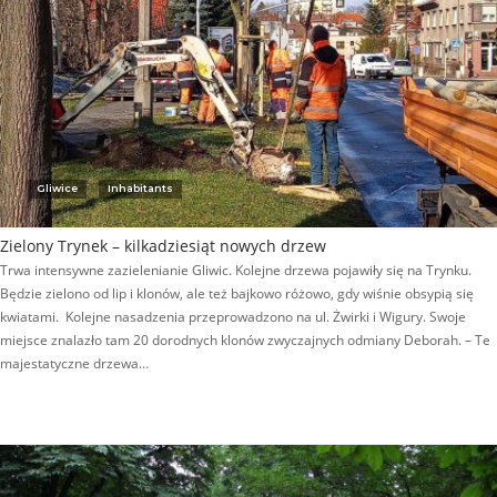
Gliwice
Inhabitants
Zielony Trynek – kilkadziesiąt nowych drzew
Trwa intensywne zazielenianie Gliwic. Kolejne drzewa pojawiły się na Trynku.
Będzie zielono od lip i klonów, ale też bajkowo różowo, gdy wiśnie obsypią się
kwiatami. Kolejne nasadzenia przeprowadzono na ul. Żwirki i Wigury. Swoje
miejsce znalazło tam 20 dorodnych klonów zwyczajnych odmiany Deborah. – Te
majestatyczne drzewa…