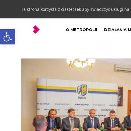
Ta strona korzysta z ciasteczek aby świadczyć usługi na
Otwórz pasek narzędzi
O METROPOLII
DZIAŁANIA 