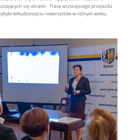
szających się ulicami. Trasa wczorajszego przejazdu
rzybyło kilkudziesięciu rowerzystów w różnym wieku,