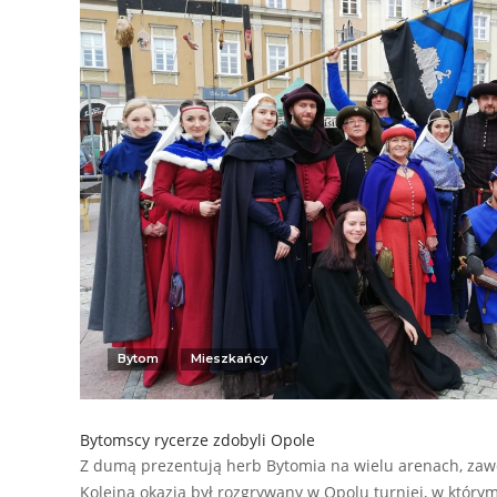
Bytom
Mieszkańcy
Bytomscy rycerze zdobyli Opole
Z dumą prezentują herb Bytomia na wielu arenach, zawo
Kolejną okazją był rozgrywany w Opolu turniej, w który