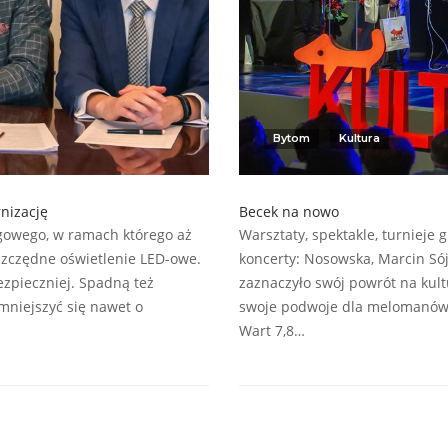
Bytom
Kultura
nizację
Becek na nowo
ogowego, w ramach którego aż
Warsztaty, spektakle, turnieje
zczędne oświetlenie LED-owe.
koncerty: Nosowska, Marcin Só
ezpieczniej. Spadną też
zaznaczyło swój powrót na kul
mniejszyć się nawet o
swoje podwoje dla melomanów, 
Wart 7,8…