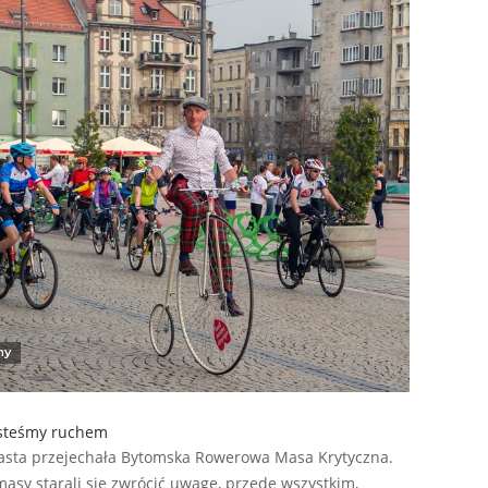
ny
esteśmy ruchem
iasta przejechała Bytomska Rowerowa Masa Krytyczna.
asy starali się zwrócić uwagę, przede wszystkim,