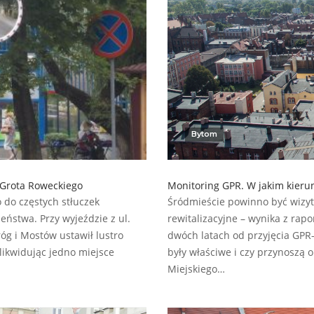
Bytom
 Grota Roweckiego
Monitoring GPR. W jakim kieru
 do częstych stłuczek
Śródmieście powinno być wizyt
stwa. Przy wyjeździe z ul.
rewitalizacyjne – wynika z rap
óg i Mostów ustawił lustro
dwóch latach od przyjęcia GPR
likwidując jedno miejsce
były właściwe i czy przynoszą 
Miejskiego…