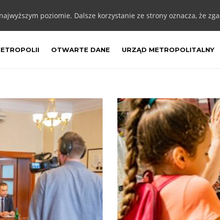
 najwyższym poziomie. Dalsze korzystanie ze strony oznacza, że zgad
METROPOLII
OTWARTE DANE
URZĄD METROPOLITALNY