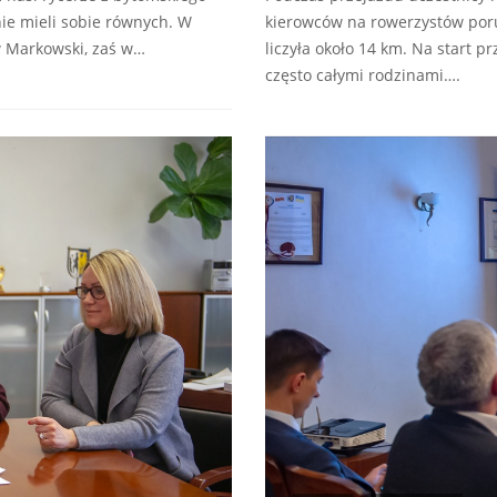
nie mieli sobie równych. W
kierowców na rowerzystów poru
w Markowski, zaś w…
liczyła około 14 km. Na start p
często całymi rodzinami….