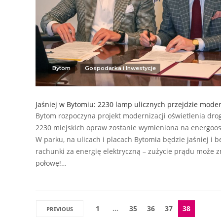
Bytom
Gospodarka i Inwestycje
Jaśniej w Bytomiu: 2230 lamp ulicznych przejdzie moder
Bytom rozpoczyna projekt modernizacji oświetlenia dr
2230 miejskich opraw zostanie wymieniona na energoos
W parku, na ulicach i placach Bytomia będzie jaśniej i b
rachunki za energię elektryczną – zużycie prądu może z
połowę!…
1
…
35
36
37
38
PREVIOUS