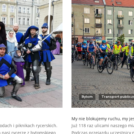
Bytom
Transport publicz
My nie blokujemy ruchu, my j
dach i piknikach rycerskich.
Już 118 raz ulicami naszego m
m nasi rycerze z bytomskiego
Podczas przejazdu uczestnicy m