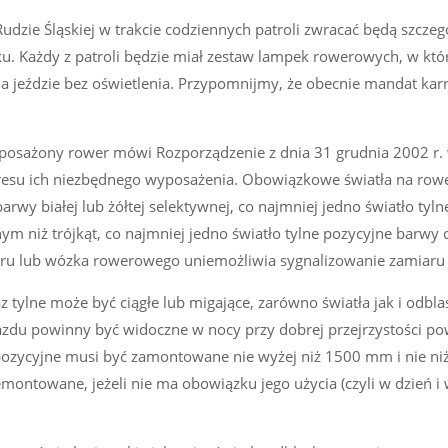
Rudzie Śląskiej w trakcie codziennych patroli zwracać będą szcze
u. Każdy z patroli będzie miał zestaw lampek rowerowych, w któ
 jeździe bez oświetlenia. Przypomnijmy, że obecnie mandat karn
yposażony rower mówi Rozporządzenie z dnia 31 grudnia 2002 r.
esu ich niezbędnego wyposażenia. Obowiązkowe światła na rowe
rwy białej lub żółtej selektywnej, co najmniej jedno światło tyln
ym niż trójkąt, co najmniej jedno światło tylne pozycyjne barwy
weru lub wózka rowerowego uniemożliwia sygnalizowanie zamiaru 
z tylne może być ciągłe lub migające, zarówno światła jak i odbla
du powinny być widoczne w nocy przy dobrej przejrzystości pow
pozycyjne musi być zamontowane nie wyżej niż 1500 mm i nie niż
ontowane, jeżeli nie ma obowiązku jego użycia (czyli w dzień i