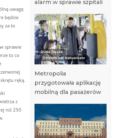
alarm w sprawie szpitali
gólną uwagę
re będzie
y za to
 w sprawie
Ruda Śląska
rze to co
Öffentlicher Nahverkehr
e
 czerwonej
Metropolia
skrętu ręką.
przygotowała aplikację
mobilną dla pasażerów
ski
ietrza z
ej niż 250
 w