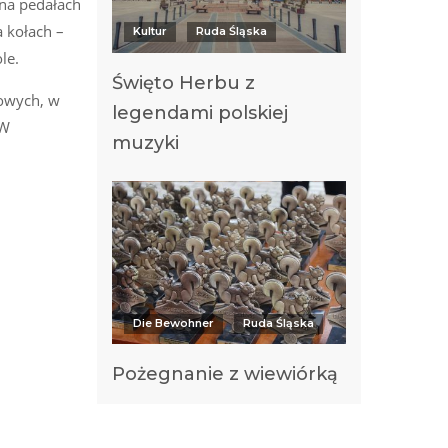
na pedałach
 kołach –
Kultur
Ruda Śląska
le.
Święto Herbu z
gowych, w
legendami polskiej
 W
muzyki
Die Bewohner
Ruda Śląska
Pożegnanie z wiewiórką