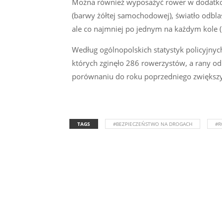
Można również wyposażyć rower w dodatkowe
(barwy żółtej samochodowej), światło odbla
ale co najmniej po jednym na każdym kole 
Według ogólnopolskich statystyk policyjny
których zginęło 286 rowerzystów, a rany od
porównaniu do roku poprzedniego zwiększy
TAGS
#BEZPIECZEŃSTWO NA DROGACH
#R