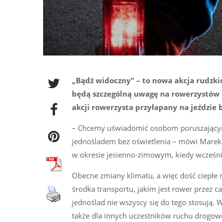
„Bądź widoczny” – to nowa akcja rudzkic
będą szczególną uwagę na rowerzystów
akcji rowerzysta przyłapany na jeździe
– Chcemy uświadomić osobom poruszającym s
jednośladem bez oświetlenia – mówi Marek P
w okresie jesienno-zimowym, kiedy wcześnie
Obecne zmiany klimatu, a więc dość ciepłe 
środka transportu, jakim jest rower przez c
jednoślad nie wszyscy się do tego stosują. 
także dla innych uczestników ruchu drogow