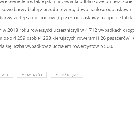
 oświetlenie, takie jak m.in. światła odblaskowe umieszczone 
skowe barwy białej z przodu roweru, dowolną ilość odblasków na
(barwy żółtej samochodowej), pasek odblaskowy na oponie lub ko
ch w 2018 roku rowerzyści uczestniczyli w 4 712 wypadkach dro
niosło 4 259 osób (4 233 kierujących rowerami i 26 pasażerów).
ła się liczba wypadków z udziałem rowerzystów o 500.
OWER
#ROWERZYŚCI
#STRAŻ MIEJSKA