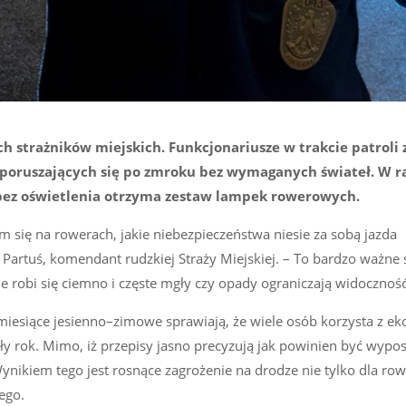
h strażników miejskich. Funkcjonariusze w trakcie patroli
 poruszających się po zmroku bez wymaganych świateł. W 
 bez oświetlenia otrzyma zestaw lampek rowerowych.
ię na rowerach, jakie niebezpieczeństwa niesie za sobą jazda
artuś, komendant rudzkiej Straży Miejskiej. – To bardzo ważne 
 robi się ciemno i częste mgły czy opady ograniczają widoczność
miesiące jesienno–zimowe sprawiają, że wiele osób korzysta z ek
ały rok. Mimo, iż przepisy jasno precyzują jak powinien być wypo
Wynikiem tego jest rosnące zagrożenie na drodze nie tylko dla row
ego.