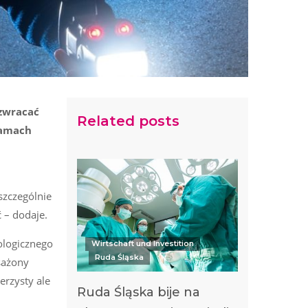
 zwracać
Related posts
ramach
szczególnie
 – dodaje.
ologicznego
Wirtschaft und Investition
Ruda Śląska
sażony
erzysty ale
Ruda Śląska bije na